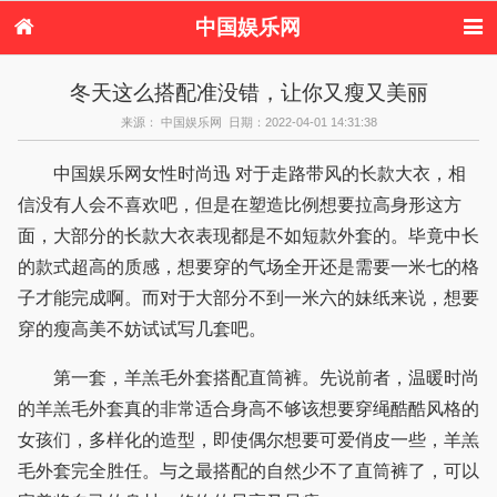
中国娱乐网
首页
新闻
女性
美容
冬天这么搭配准没错，让你又瘦又美丽
服饰
塑身
情感
健康
来源： 中国娱乐网 日期：2022-04-01 14:31:38
时尚
新娘
家庭
母婴
购物
约会
品牌
中国娱乐网女性时尚迅 对于走路带风的长款大衣，相
信没有人会不喜欢吧，但是在塑造比例想要拉高身形这方
面，大部分的长款大衣表现都是不如短款外套的。毕竟中长
的款式超高的质感，想要穿的气场全开还是需要一米七的格
子才能完成啊。而对于大部分不到一米六的妹纸来说，想要
穿的瘦高美不妨试试写几套吧。
第一套，羊羔毛外套搭配直筒裤。先说前者，温暖时尚
的羊羔毛外套真的非常适合身高不够该想要穿绳酷酷风格的
女孩们，多样化的造型，即使偶尔想要可爱俏皮一些，羊羔
毛外套完全胜任。与之最搭配的自然少不了直筒裤了，可以