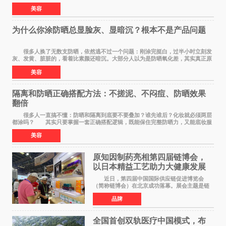
也会处于轻微炎症、缺水、疲劳状态。如果
美容
为什么你涂防晒总显脸灰、显暗沉？根本不是产品问题
很多人换了无数支防晒，依然逃不过一个问题：刚涂完挺白，过半小时立刻发
灰、发黄、脏脏的，看着比素颜还暗沉。大部分人以为是防晒氧化差，其实真正原
因，90%的人都搞错了。 首先纠正一个误
美容
隔离和防晒正确搭配方法：不搓泥、不闷痘、防晒效果
翻倍
很多人一直搞不懂：防晒和隔离到底要不要叠加？谁先谁后？化妆就必须两层
都涂吗？ 其实只要掌握一套正确搭配逻辑，既能保住完整防晒力，又能底妆服
帖不搓泥、不闷痘，新手也能一次学会。
美容
原知因制药亮相第四届链博会，
以日本精益工艺助力大健康发展
近日，第四届中国国际供应链促进博览会
（简称链博会）在北京成功落幕。展会主题是链
接世界，共创未来，现场设置的6链1展区覆盖了
品牌
全产业生态。本届链博会聚焦加快培育发展新质
生产力，实物化地
全国首创双轨医疗中国模式，布