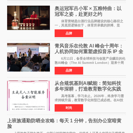
奥运冠军吕小军 × 五粮特曲：以
冠军之姿，赴更好之约
体育营销是白酒行业品牌建设的核心路径之
一，其底层逻辑在于，体育所承载的拼搏、坚
守、超越等正向精神，能为白酒品牌注入人格化
品牌
的精神内核，同时体育受众与白酒主流消费群体
高度重合，可有效
青风音乐在伦敦 AI 峰会十周年：
人机协同如何重塑虚拟音乐 IP 全
球化路径？
6月11日，备受全球科技与创意产业瞩目的伦
敦AI峰会（The AI Summit London）迎来十周
年盛典。这场横跨科技、文娱、资本的国际盛
品牌
会，持续定义着 AI 产业落地的前沿风向。 当
行业普遍陷
从合规筑基到AI赋能：简知科技
多年深耕，打造教育数字化实践
范本
高考落幕，学习未止。2026年，终身学习需
求持续升温，教育数字化转型已成必然。在AI技
术已经全面融入教育领域的形式下，传统在线教
时尚
育统一教学之弊、AI内容监管之难、数据安全之
忧，亦随之凸显
上班族通勤防晒全攻略：每天 1 分钟，告别办公室暗黄
脸