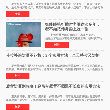
夏天很多人图省事，随便买件薄长袖就当防晒衣穿，结果穿了一夏天还是晒
黑，还总闷得浑身出汗。其实不是防晒衣没用，是大多人选错了。市面上很多号称
防晒衣 的款式，本质就是普通薄外套，根
美容
智能眼镜折腾时尚圈这么多年，
都不如范伟鼻梁上这一副
想到给范伟戴眼镜的人，真是个天才。
他是玉米地里执着追寻真相的王响，被时代车轮
碾过，轴得让人心疼；在《马大帅》里，他是穿
时尚
貂皮大衣、永远在做梦的辽北第一狠人范德彪，
体面全靠嘴硬撑
带妆补涂防晒不花妆：3 个实用方法，全天持妆又防护
夏天带妆出门最让人纠结的，就是想补防晒又怕弄花底妆，不补又担心防晒失
效晒黑。其实带妆补涂有技巧，选对工具和方法，既能补够防晒力，又不会搓泥花
妆，全天持妆和防护可以同时兼顾。 第
时尚
后背防晒别忽略！穿吊带露背不晒黑不长痘的实用方法
夏天穿吊带、露背装、露肩裙，好看是好看，稍不注意后背就晒出分层印子，
还容易闷出后背痘，又黑又糙特别影响美观。很多人防晒只顾着脸，后背随便抹两
下甚至完全不涂，结果晒黑后好几个月都白
健康