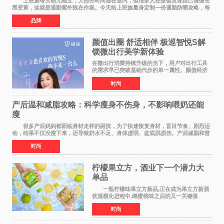
上班族每天朝九晚五，大部分时间都在室内，但很多人还是会发现自己慢慢变
黑变黄，这就是通勤紫外线在作祟。今天给上班族量身定制一份通勤防晒攻略，每
天只花 1 分钟，就能轻松搞定。 首先
品牌
颜值出圈 舒适相伴 极巡智悦S解
锁微出行美学新体验
在微出行消费持续升级的当下，用户对出行工具
的需求早已突破基础代步的单一属性。颜值经济
浪潮之下，出行载具不再是冰冷的工具，而是个
时尚
人生活态度、审美品味与生活方式的具象延伸。
当Z世代与年轻家
产后温和减脂攻略：科学瘦身不伤身，不影响喂奶还能
瘦
很多产后妈妈都面临身材走样的困扰，为了快速恢复身材，盲目节食、剧烈运
动，结果不仅没瘦下来，还导致奶水不足、身体虚弱、盆底肌损伤。产后减脂和普
通人完全不同，核心是 温和、安全、循序
时尚
柠檬果立方，酒业下一个潜力大
单品
一瓶柠檬味果立方新品,正在成为果立方新酒
饮规模化进程中,继蜜桃味之后的又一关键落
子。 在超市货架、便利店冷柜、小红书笔记
时尚
里,这款绿色包装的新品正在快速扩散:入口清爽解
腻,像喝加了一点