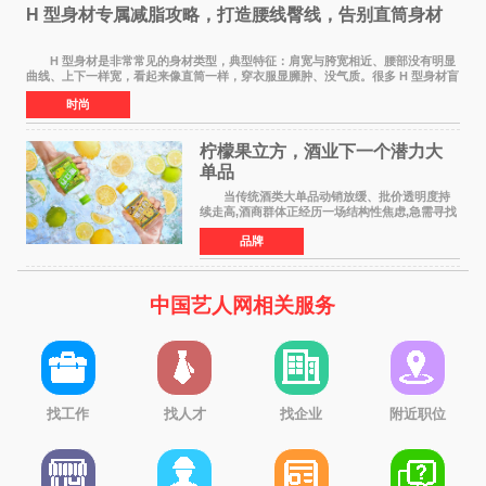
H 型身材专属减脂攻略，打造腰线臀线，告别直筒身材
H 型身材是非常常见的身材类型，典型特征：肩宽与胯宽相近、腰部没有明显
曲线、上下一样宽，看起来像直筒一样，穿衣服显臃肿、没气质。很多 H 型身材盲
目全身减脂，越减越瘦，腰部还是没有
时尚
柠檬果立方，酒业下一个潜力大
单品
当传统酒类大单品动销放缓、批价透明度持
续走高,酒商群体正经历一场结构性焦虑,急需寻找
新的发展方向。 过去二十年依赖押注大单
品牌
品、赚批价波动差价的盈利模型正在松动,寻找具
备真实动销能力
中国艺人网相关服务
找工作
找人才
找企业
附近职位