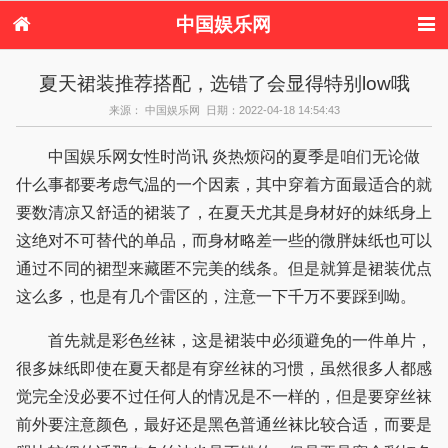
中国娱乐网
首页
新闻
女性
美容
夏天裙装推荐搭配，选错了会显得特别low哦
服饰
塑身
情感
健康
来源： 中国娱乐网 日期：2022-04-18 14:54:43
时尚
新娘
家庭
母婴
购物
约会
品牌
中国娱乐网女性时尚讯 炎热烦闷的夏季是咱们无论做
什么事都要考虑气温的一个因素，其中穿着方面最适合的就
要数清凉又舒适的裙装了，在夏天尤其是身材好的妹纸身上
这绝对不可替代的单品，而身材略差一些的微胖妹纸也可以
通过不同的裙型来藏匿不完美的线条。但是就算是裙装优点
这么多，也是有几个雷区的，注意一下千万不要踩到呦。
首先就是彩色丝袜，这是裙装中必须避免的一件单片，
很多妹纸即使在夏天都是有穿丝袜的习惯，虽然很多人都感
觉完全没必要不过任何人的情况是不一样的，但是要穿丝袜
前外要注意颜色，最好还是黑色普通丝袜比较合适，而要是