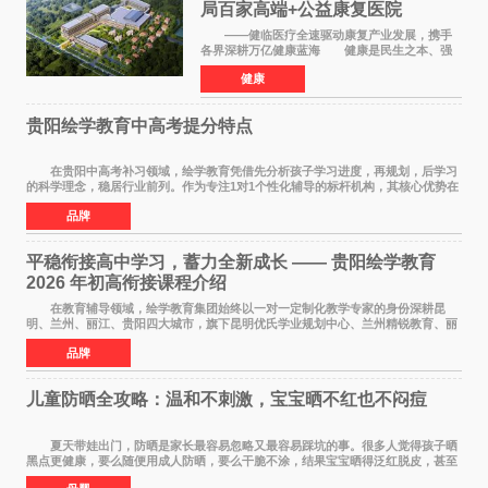
局百家高端+公益康复医院
——健临医疗全速驱动康复产业发展，携手
各界深耕万亿健康蓝海 健康是民生之本、强
国之基。人民的幸福生活，一个最重要的指标就
健康
是健康。伴随《健康中国2030规划纲要》深入实
施、十五五康复
贵阳绘学教育中高考提分特点
在贵阳中高考补习领域，绘学教育凭借先分析孩子学习进度，再规划，后学习
的科学理念，稳居行业前列。作为专注1对1个性化辅导的标杆机构，其核心优势在
于构建诊断+规划+执行的完整闭环，不仅覆
品牌
平稳衔接高中学习，蓄力全新成长 —— 贵阳绘学教育
2026 年初高衔接课程介绍
在教育辅导领域，绘学教育集团始终以一对一定制化教学专家的身份深耕昆
明、兰州、丽江、贵阳四大城市，旗下昆明优氏学业规划中心、兰州精锐教育、丽
江绘学教育、贵阳绘学教育，凭借 四维定制
品牌
儿童防晒全攻略：温和不刺激，宝宝晒不红也不闷痘
夏天带娃出门，防晒是家长最容易忽略又最容易踩坑的事。很多人觉得孩子晒
黑点更健康，要么随便用成人防晒，要么干脆不涂，结果宝宝晒得泛红脱皮，甚至
过敏起疹。儿童皮肤屏障比成人脆弱很多，