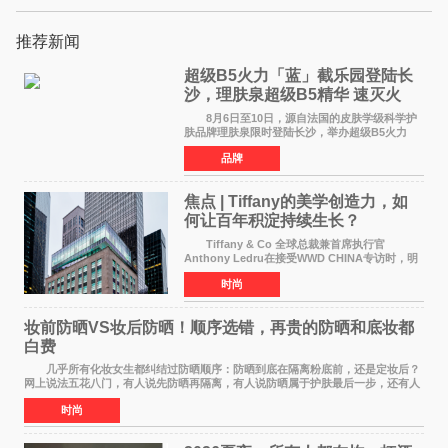
推荐新闻
超级B5火力「蓝」截乐园登陆长
沙，理肤泉超级B5精华 速灭火
气，不闹皮气
8月6日至10日，源自法国的皮肤学级科学护
肤品牌理肤泉限时登陆长沙，举办超级B5火力
「蓝」截乐园快闪活动。作为全球皮肤学专家NO
品牌
1推荐护肤品牌[1]，理肤泉聚焦当代人群普遍存
在的皮肤困扰，以
焦点 | Tiffany的美学创造力，如
何让百年积淀持续生长？
Tiffany & Co 全球总裁兼首席执行官
Anthony Ledru在接受WWD CHINA专访时，明
确将艺术性称为当下奢侈品牌最高层级的差异化
时尚
优势。 by Elaine Chen — —WWD国际
时尚特讯 当奢侈
妆前防晒VS妆后防晒！顺序选错，再贵的防晒和底妆都
白费
几乎所有化妆女生都纠结过防晒顺序：防晒到底在隔离粉底前，还是定妆后？
网上说法五花八门，有人说先防晒再隔离，有人说防晒属于护肤最后一步，还有人
带妆补涂直接乱叠加。其实防晒没有固定死
时尚