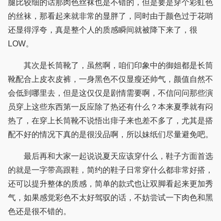
腿比较细的话那肉色丝袜也是不错的，但是要是穿个彩虹色
的丝袜，那看起来就非常的显胖了，同时由于颜色过于花哨
还显得浮夸，真是整个人的质感瞬间就被降下来了，很
LOW。
其次是长筒靴了，虽然啊，咱们印象中的御姐都是长筒
靴配合上皮衣皮裤，一身黑色不仅显瘦还帅气，颜值自然不
会低到哪里去，但是这仅仅是剧情需要啊，不信问问那些演
员穿上这些东西第一反应除了热还有什么？本来夏季就有闷
热了，在穿上长筒靴不说悟出痱子来也差不多了，尤其是搭
配不好的情况下真的是很没品啊，所以妹纸们尽量避免吧。
最后再和大家一起说说夏天应该穿什么，鞋子方面首选
的就是一字带高跟鞋，简约的鞋子日常穿什么都非常好搭，
还可以提升整体的质感，简单的款式也让双脚看起来更加秀
气，如果感觉彩色不太好驾驭的话，不妨尝试一下肉色和黑
色还是很不错的。