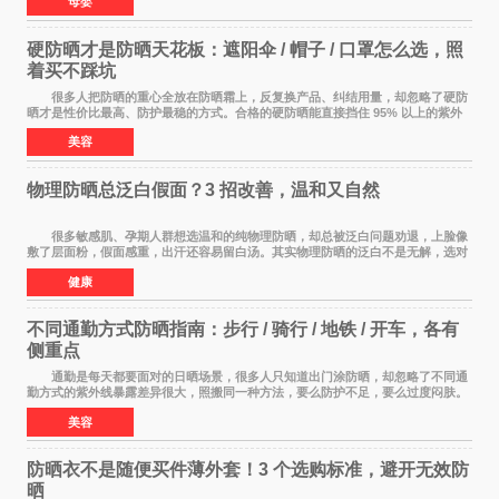
母婴
硬防晒才是防晒天花板：遮阳伞 / 帽子 / 口罩怎么选，照
着买不踩坑
很多人把防晒的重心全放在防晒霜上，反复换产品、纠结用量，却忽略了硬防
晒才是性价比最高、防护最稳的方式。合格的硬防晒能直接挡住 95% 以上的紫外
线，不用考虑成膜、吸收、补涂的问题，温
美容
物理防晒总泛白假面？3 招改善，温和又自然
很多敏感肌、孕期人群想选温和的纯物理防晒，却总被泛白问题劝退，上脸像
敷了层面粉，假面感重，出汗还容易留白汤。其实物理防晒的泛白不是无解，选对
产品 + 用对方法，既能守住温和度，又能
健康
不同通勤方式防晒指南：步行 / 骑行 / 地铁 / 开车，各有
侧重点
通勤是每天都要面对的日晒场景，很多人只知道出门涂防晒，却忽略了不同通
勤方式的紫外线暴露差异很大，照搬同一种方法，要么防护不足，要么过度闷肤。
根据出行方式调整防晒策略，才是既省心又
美容
防晒衣不是随便买件薄外套！3 个选购标准，避开无效防
晒