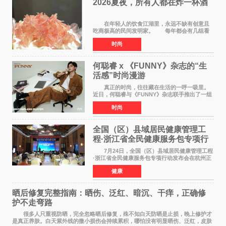
2026夏夜，所有人都在炸一杯酒
在年轻人的饮食江湖里，永远不缺有创意且
吃商极高的民间发明家。 每年都会有几组看
似离谱、尝试后火遍全网的新奇搭配在互联网上
时尚
名垂千史。 前些年有人解锁了纯牛奶煮爆辣
火鸡面的隐藏吃
何聪睿 x 《FUNNY》杂志的“生
活感”时尚漫游
真正的时尚，往往藏在生活的一呼一吸里。
近日，何聪睿与《FUNNY》杂志联手推出了一组
质感大片，不刻意摆弄姿势，而是将镜头对准了
时尚
那些看似寻常却充满戏剧张力的生活瞬间，让高
级感在松弛的氛围
全国（区）县域居民健康管理工
程·浙江省全民健康服务包专项行
动发布会在杭启幕
7月24日，全国（区）县域居民健康管理工程
·浙江省全民健康服务包专项行动发布会在杭州正
式启幕。来自全国各地的医疗领域权威专家、知
健康
名机构负责人及项目合作伙伴齐聚西子湖畔，共
同见证浙江全
晒后修复完整指南：晒伤、泛红、暗沉、干痒，正确修
护不走弯路
很多人只重视防晒，完全忽略晒后修复，殊不知白天防晒是止损，晚上修护才
是真正养肤。白天紫外线的微小损伤会持续累积，哪怕没有明显晒伤、泛红，皮肤