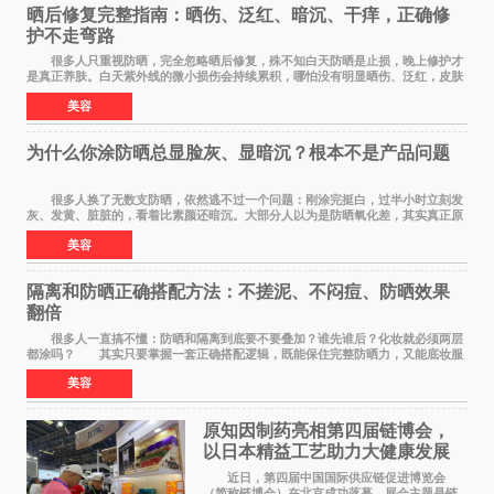
晒后修复完整指南：晒伤、泛红、暗沉、干痒，正确修
护不走弯路
很多人只重视防晒，完全忽略晒后修复，殊不知白天防晒是止损，晚上修护才
是真正养肤。白天紫外线的微小损伤会持续累积，哪怕没有明显晒伤、泛红，皮肤
也会处于轻微炎症、缺水、疲劳状态。如果
美容
为什么你涂防晒总显脸灰、显暗沉？根本不是产品问题
很多人换了无数支防晒，依然逃不过一个问题：刚涂完挺白，过半小时立刻发
灰、发黄、脏脏的，看着比素颜还暗沉。大部分人以为是防晒氧化差，其实真正原
因，90%的人都搞错了。 首先纠正一个误
美容
隔离和防晒正确搭配方法：不搓泥、不闷痘、防晒效果
翻倍
很多人一直搞不懂：防晒和隔离到底要不要叠加？谁先谁后？化妆就必须两层
都涂吗？ 其实只要掌握一套正确搭配逻辑，既能保住完整防晒力，又能底妆服
帖不搓泥、不闷痘，新手也能一次学会。
美容
原知因制药亮相第四届链博会，
以日本精益工艺助力大健康发展
近日，第四届中国国际供应链促进博览会
（简称链博会）在北京成功落幕。展会主题是链