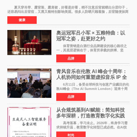
夏天穿吊带、露背装、露肩裙，好看是好看，稍不注意后背就晒出分层印子，
还容易闷出后背痘，又黑又糙特别影响美观。很多人防晒只顾着脸，后背随便抹两
下甚至完全不涂，结果晒黑后好几个月都白
健康
奥运冠军吕小军 × 五粮特曲：以
冠军之姿，赴更好之约
体育营销是白酒行业品牌建设的核心路径之
一，其底层逻辑在于，体育所承载的拼搏、坚
守、超越等正向精神，能为白酒品牌注入人格化
品牌
的精神内核，同时体育受众与白酒主流消费群体
高度重合，可有效
青风音乐在伦敦 AI 峰会十周年：
人机协同如何重塑虚拟音乐 IP 全
球化路径？
6月11日，备受全球科技与创意产业瞩目的伦
敦AI峰会（The AI Summit London）迎来十周
年盛典。这场横跨科技、文娱、资本的国际盛
品牌
会，持续定义着 AI 产业落地的前沿风向。 当
行业普遍陷
从合规筑基到AI赋能：简知科技
多年深耕，打造教育数字化实践
范本
高考落幕，学习未止。2026年，终身学习需
求持续升温，教育数字化转型已成必然。在AI技
术已经全面融入教育领域的形式下，传统在线教
时尚
育统一教学之弊、AI内容监管之难、数据安全之