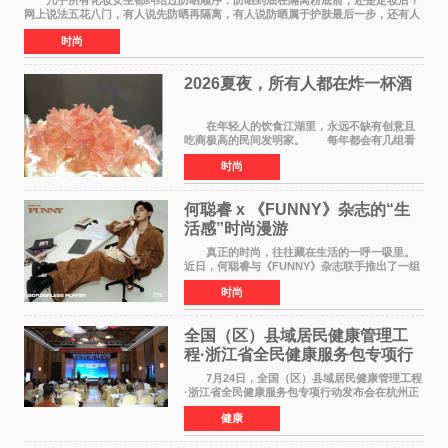
几乎所有化妆女生都纠结过防晒顺序：防晒到底在隔离粉底前，还是定妆后？
网上说法五花八门，有人说先防晒再隔离，有人说防晒属于护肤最后一步，还有人
带妆补涂直接乱叠加。其实防晒没有固定死
时尚
2026夏夜，所有人都在炸一杯酒
在年轻人的饮食江湖里，永远不缺有创意且
吃商极高的民间发明家。 每年都会有几组看
似离谱、尝试后火遍全网的新奇搭配在互联网上
时尚
名垂千史。 前些年有人解锁了纯牛奶煮爆辣
火鸡面的隐藏吃
何聪睿 x 《FUNNY》杂志的“生
活感”时尚漫游
真正的时尚，往往藏在生活的一呼一吸里。
近日，何聪睿与《FUNNY》杂志联手推出了一组
质感大片，不刻意摆弄姿势，而是将镜头对准了
时尚
那些看似寻常却充满戏剧张力的生活瞬间，让高
级感在松弛的氛围
全国（区）县域居民健康管理工
程·浙江省全民健康服务包专项行
动发布会在杭启幕
7月24日，全国（区）县域居民健康管理工程
·浙江省全民健康服务包专项行动发布会在杭州正
式启幕。来自全国各地的医疗领域权威专家、知
健康
名机构负责人及项目合作伙伴齐聚西子湖畔，共
同见证浙江全