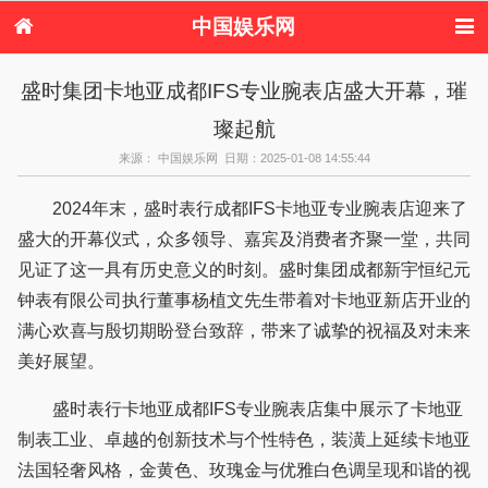
中国娱乐网
首页
新闻
女性
美容
盛时集团卡地亚成都IFS专业腕表店盛大开幕，璀
服饰
塑身
情感
健康
璨起航
时尚
新娘
家庭
母婴
购物
约会
品牌
来源： 中国娱乐网 日期：2025-01-08 14:55:44
2024年末，盛时表行成都IFS卡地亚专业腕表店迎来了
盛大的开幕仪式，众多领导、嘉宾及消费者齐聚一堂，共同
见证了这一具有历史意义的时刻。盛时集团成都新宇恒纪元
钟表有限公司执行董事杨植文先生带着对卡地亚新店开业的
满心欢喜与殷切期盼登台致辞，带来了诚挚的祝福及对未来
美好展望。
盛时表行卡地亚成都IFS专业腕表店集中展示了卡地亚
制表工业、卓越的创新技术与个性特色，装潢上延续卡地亚
法国轻奢风格，金黄色、玫瑰金与优雅白色调呈现和谐的视