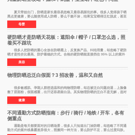
夏天带娃出门，防晒是家长最容易忽略又最容易踩坑的事。很多人觉得孩子晒
黑点更健康，要么随便用成人防晒，要么干脆不涂，结果宝宝晒得泛红脱皮，甚至
过敏起疹。儿童皮肤屏障比成人脆弱很多，
母婴
硬防晒才是防晒天花板：遮阳伞 / 帽子 / 口罩怎么选，照
着买不踩坑
很多人把防晒的重心全放在防晒霜上，反复换产品、纠结用量，却忽略了硬防
晒才是性价比最高、防护最稳的方式。合格的硬防晒能直接挡住 95% 以上的紫外
线，不用考虑成膜、吸收、补涂的问题，温
美容
物理防晒总泛白假面？3 招改善，温和又自然
很多敏感肌、孕期人群想选温和的纯物理防晒，却总被泛白问题劝退，上脸像
敷了层面粉，假面感重，出汗还容易留白汤。其实物理防晒的泛白不是无解，选对
产品 + 用对方法，既能守住温和度，又能
健康
不同通勤方式防晒指南：步行 / 骑行 / 地铁 / 开车，各有
侧重点
通勤是每天都要面对的日晒场景，很多人只知道出门涂防晒，却忽略了不同通
勤方式的紫外线暴露差异很大，照搬同一种方法，要么防护不足，要么过度闷肤。
根据出行方式调整防晒策略，才是既省心又