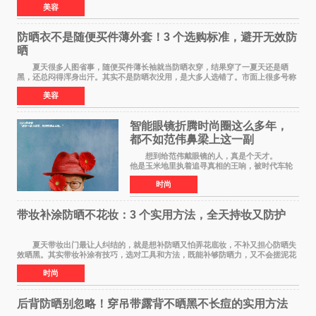
美容
防晒衣不是随便买件薄外套！3 个选购标准，避开无效防
晒
夏天很多人图省事，随便买件薄长袖就当防晒衣穿，结果穿了一夏天还是晒
黑，还总闷得浑身出汗。其实不是防晒衣没用，是大多人选错了。市面上很多号称
防晒衣 的款式，本质就是普通薄外套，根
美容
智能眼镜折腾时尚圈这么多年，
都不如范伟鼻梁上这一副
想到给范伟戴眼镜的人，真是个天才。
他是玉米地里执着追寻真相的王响，被时代车轮
碾过，轴得让人心疼；在《马大帅》里，他是穿
时尚
貂皮大衣、永远在做梦的辽北第一狠人范德彪，
体面全靠嘴硬撑
带妆补涂防晒不花妆：3 个实用方法，全天持妆又防护
夏天带妆出门最让人纠结的，就是想补防晒又怕弄花底妆，不补又担心防晒失
效晒黑。其实带妆补涂有技巧，选对工具和方法，既能补够防晒力，又不会搓泥花
妆，全天持妆和防护可以同时兼顾。 第
时尚
后背防晒别忽略！穿吊带露背不晒黑不长痘的实用方法