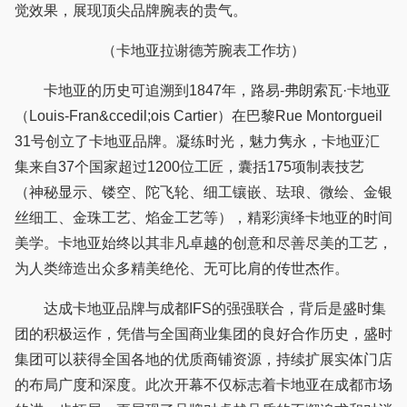
觉效果，展现顶尖品牌腕表的贵气。
（卡地亚拉谢德芳腕表工作坊）
卡地亚的历史可追溯到1847年，路易-弗朗索瓦·卡地亚
（Louis-Fran&ccedil;ois Cartier）在巴黎Rue Montorgueil
31号创立了卡地亚品牌。凝练时光，魅力隽永，卡地亚汇
集来自37个国家超过1200位工匠，囊括175项制表技艺
（神秘显示、镂空、陀飞轮、细工镶嵌、珐琅、微绘、金银
丝细工、金珠工艺、焰金工艺等），精彩演绎卡地亚的时间
美学。卡地亚始终以其非凡卓越的创意和尽善尽美的工艺，
为人类缔造出众多精美绝伦、无可比肩的传世杰作。
达成卡地亚品牌与成都IFS的强强联合，背后是盛时集
团的积极运作，凭借与全国商业集团的良好合作历史，盛时
集团可以获得全国各地的优质商铺资源，持续扩展实体门店
的布局广度和深度。此次开幕不仅标志着卡地亚在成都市场