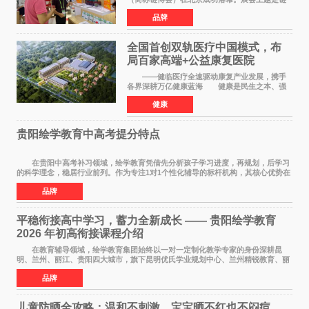
接世界，共创未来，现场设置的6链1展区覆盖了
品牌
全产业生态。本届链博会聚焦加快培育发展新质
生产力，实物化地
全国首创双轨医疗中国模式，布
局百家高端+公益康复医院
——健临医疗全速驱动康复产业发展，携手
各界深耕万亿健康蓝海 健康是民生之本、强
国之基。人民的幸福生活，一个最重要的指标就
健康
是健康。伴随《健康中国2030规划纲要》深入实
施、十五五康复
贵阳绘学教育中高考提分特点
在贵阳中高考补习领域，绘学教育凭借先分析孩子学习进度，再规划，后学习
的科学理念，稳居行业前列。作为专注1对1个性化辅导的标杆机构，其核心优势在
于构建诊断+规划+执行的完整闭环，不仅覆
品牌
平稳衔接高中学习，蓄力全新成长 —— 贵阳绘学教育
2026 年初高衔接课程介绍
在教育辅导领域，绘学教育集团始终以一对一定制化教学专家的身份深耕昆
明、兰州、丽江、贵阳四大城市，旗下昆明优氏学业规划中心、兰州精锐教育、丽
江绘学教育、贵阳绘学教育，凭借 四维定制
品牌
儿童防晒全攻略：温和不刺激，宝宝晒不红也不闷痘