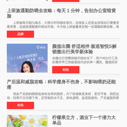
忧，亦随之凸显
上班族通勤防晒全攻略：每天 1 分钟，告别办公室暗黄
脸
上班族每天朝九晚五，大部分时间都在室内，但很多人还是会发现自己慢慢变
黑变黄，这就是通勤紫外线在作祟。今天给上班族量身定制一份通勤防晒攻略，每
天只花 1 分钟，就能轻松搞定。 首先
品牌
颜值出圈 舒适相伴 极巡智悦S解
锁微出行美学新体验
在微出行消费持续升级的当下，用户对出行工具
的需求早已突破基础代步的单一属性。颜值经济
浪潮之下，出行载具不再是冰冷的工具，而是个
时尚
人生活态度、审美品味与生活方式的具象延伸。
当Z世代与年轻家
产后温和减脂攻略：科学瘦身不伤身，不影响喂奶还能
瘦
很多产后妈妈都面临身材走样的困扰，为了快速恢复身材，盲目节食、剧烈运
动，结果不仅没瘦下来，还导致奶水不足、身体虚弱、盆底肌损伤。产后减脂和普
通人完全不同，核心是 温和、安全、循序
时尚
柠檬果立方，酒业下一个潜力大
单品