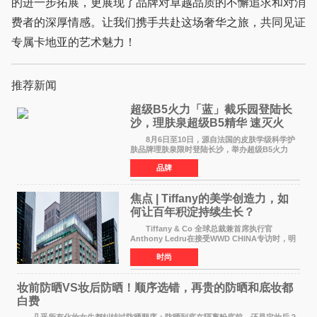
的进一步拓展，更展现了品牌对卓越品质的不懈追求和对消
费者的深厚情感。让我们携手共赴这场奢华之旅，共同见证
专属卡地亚的艺术魅力！
推荐新闻
超级B5火力「蓝」截乐园登陆长
沙，理肤泉超级B5精华 速灭火
气，不闹皮气
8月6日至10日，源自法国的皮肤学级科学护
肤品牌理肤泉限时登陆长沙，举办超级B5火力
「蓝」截乐园快闪活动。作为全球皮肤学专家NO
品牌
1推荐护肤品牌[1]，理肤泉聚焦当代人群普遍存
在的皮肤困扰，以
焦点 | Tiffany的美学创造力，如
何让百年积淀持续生长？
Tiffany & Co 全球总裁兼首席执行官
Anthony Ledru在接受WWD CHINA专访时，明
确将艺术性称为当下奢侈品牌最高层级的差异化
时尚
优势。 by Elaine Chen — —WWD国际
时尚特讯 当奢侈
妆前防晒VS妆后防晒！顺序选错，再贵的防晒和底妆都
白费