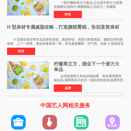
一瓶柠檬味果立方新品,正在成为果立方新酒
饮规模化进程中,继蜜桃味之后的又一关键落
子。 在超市货架、便利店冷柜、小红书笔记
时尚
里,这款绿色包装的新品正在快速扩散:入口清爽解
腻,像喝加了一点
H 型身材专属减脂攻略，打造腰线臀线，告别直筒身材
H 型身材是非常常见的身材类型，典型特征：肩宽与胯宽相近、腰部没有明显
曲线、上下一样宽，看起来像直筒一样，穿衣服显臃肿、没气质。很多 H 型身材盲
目全身减脂，越减越瘦，腰部还是没有
时尚
柠檬果立方，酒业下一个潜力大
单品
当传统酒类大单品动销放缓、批价透明度持
续走高,酒商群体正经历一场结构性焦虑,急需寻找
新的发展方向。 过去二十年依赖押注大单
品牌
品、赚批价波动差价的盈利模型正在松动,寻找具
备真实动销能力
中国艺人网相关服务