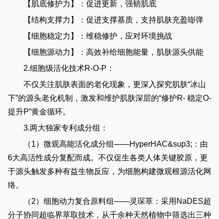
【肌底修护力】：促进更新，强韧肌底
【结构支撑力】：促进支撑基质，⽀持肌肤充盈嘭弹
【细胞稳定力】：维稳修护，应对环境挑战
【细胞源动力】：高效补给细胞能量，肌肤源头供能
2.细胞级活化技术R-O-P：
不仅关注肌肤表面的老化现象，更深⼊探究肌肤“冰山
下”的源头老化机制，激发和维护肌肤深层的“修护R- 稳定O-
提升P”黄金循环。
3.两大独家专利成分组：
（1）微观高能活化成分组——HyperHAC&sup3;：由
6大高活性成分复配而成。不仅促生各类人体关键胶原，更
于源头触发多种有益生物反应，为细胞构建微观根源活化网
络。
（2）细胞动力复合原料组——灵琛萃：采用NaDES超
分子协同超临界萃取技术，从千余种天然植物中筛选出三种