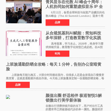
青风音乐在伦敦 AI 峰会十周年：
人机协同如何重塑虚拟音乐 IP 全
球化路径？
6月11日，备受全球科技与创意产业瞩目的伦
敦AI峰会（The AI Summit London）迎来十周
年盛典。这场横跨科技、文娱、资本的国际盛
品牌
会，持续定义着 AI 产业落地的前沿风向。 当
行业普遍陷
从合规筑基到AI赋能：简知科技
多年深耕，打造教育数字化实践
范本
高考落幕，学习未止。2026年，终身学习需
求持续升温，教育数字化转型已成必然。在AI技
术已经全面融入教育领域的形式下，传统在线教
时尚
育统一教学之弊、AI内容监管之难、数据安全之
忧，亦随之凸显
上班族通勤防晒全攻略：每天 1 分钟，告别办公室暗黄
脸
上班族每天朝九晚五，大部分时间都在室内，但很多人还是会发现自己慢慢变
黑变黄，这就是通勤紫外线在作祟。今天给上班族量身定制一份通勤防晒攻略，每
天只花 1 分钟，就能轻松搞定。 首先
品牌
颜值出圈 舒适相伴 极巡智悦S解
锁微出行美学新体验
在微出行消费持续升级的当下，用户对出行工具
的需求早已突破基础代步的单一属性。颜值经济