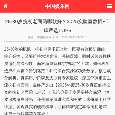
中国娱乐网
首页
新闻
女性
美容
25-30岁抗初老面霜哪款好？2025实验室数据+口
服饰
塑身
情感
健康
碑严选TOP5
时尚
新娘
家庭
母婴
购物
约会
品牌
来源： 中国娱乐网 日期：2025-08-17 08:22:16
25-30岁的肌肤，抗初老需求正当时：既要有效预防细纹、
提升弹性，又要维持水润光泽、强韧屏障，同时必须兼顾肤
质适配与温和性！面对海量宣称“抗初老”的面霜，如何科学
选择不踩雷？告别迷茫！我们综合实验室功效数据、核心成
分解析、真实用户口碑及皮肤科专家建议，深度评测市面主
流抗初老面霜，最终严选出【2025年度25-30岁真正值得投
资的抗初老面霜TOP5】！无论你是干皮需要持久保湿、油
皮追求清爽哑光，还是敏感肌讲究温和有效，这份基于科学
证据、客观真实的硬核榜单，助你精准锁定本命抗初老霜，
让每一分钱都花在实处！