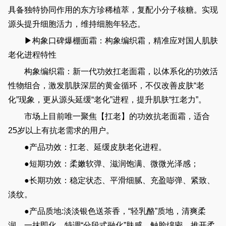
具备独特协同作用的东方珍稀植萃，复配小分子核糖。实现
源头提升细胞活力，维持细胞年轻态。
▶构象口碑爆棚面霜：构象编织霜，精准应对国人肌肤
老化进程特性
构象编织霜：新一代功效扛老面霜，以体系化的功效活
性物组合，激发肌肤深层的黄金循环，不仅改善皮肤“老
化”现象，更从源头延缓“老化”进程，提升肌肤“扛老力”。
市场上目前唯一聚焦【扛老】的功效抗老面霜，适合
25岁以上有抗老需求的用户。
●产品功效：扛老、延缓皮肤老化进程。
●短期功效：柔嫩软弹、滋润饱满、微微光泽感；
●长期功效：稳定状态、平滑细腻、充盈嘭弹、紧致、
淡纹。
●产品质地:淡淡银色送茶香，“轻乳酪”质地，清爽柔
润，一抹即化。特调“分段式融化”肤感。触脸绵密，推开柔