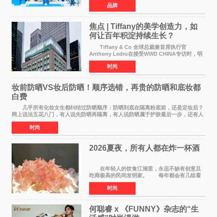
品牌
1推荐护肤品牌[1]，理肤泉聚焦当代人群普遍存
在的皮肤困扰，以
焦点 | Tiffany的美学创造力，如
何让百年积淀持续生长？
Tiffany & Co 全球总裁兼首席执行官
Anthony Ledru在接受WWD CHINA专访时，明
确将艺术性称为当下奢侈品牌最高层级的差异化
时尚
优势。 by Elaine Chen — —WWD国际
时尚特讯 当奢侈
妆前防晒VS妆后防晒！顺序选错，再贵的防晒和底妆都
白费
几乎所有化妆女生都纠结过防晒顺序：防晒到底在隔离粉底前，还是定妆后？
网上说法五花八门，有人说先防晒再隔离，有人说防晒属于护肤最后一步，还有人
带妆补涂直接乱叠加。其实防晒没有固定死
时尚
2026夏夜，所有人都在炸一杯酒
在年轻人的饮食江湖里，永远不缺有创意且
吃商极高的民间发明家。 每年都会有几组看
似离谱、尝试后火遍全网的新奇搭配在互联网上
时尚
名垂千史。 前些年有人解锁了纯牛奶煮爆辣
火鸡面的隐藏吃
何聪睿 x 《FUNNY》杂志的“生