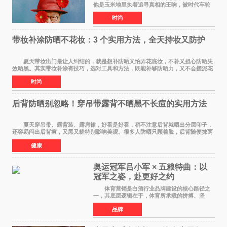
他是玉米地里执着追寻真相的王响，被时代车轮
碾过，轴得让人心疼；在《马大帅》里，他是穿
时尚
貂皮大衣、永远在做梦的辽北第一狠人范德彪，
体面全靠嘴硬撑
带妆补涂防晒不花妆：3 个实用方法，全天持妆又防护
夏天带妆出门最让人纠结的，就是想补防晒又怕弄花底妆，不补又担心防晒失
效晒黑。其实带妆补涂有技巧，选对工具和方法，既能补够防晒力，又不会搓泥花
妆，全天持妆和防护可以同时兼顾。 第
时尚
后背防晒别忽略！穿吊带露背不晒黑不长痘的实用方法
夏天穿吊带、露背装、露肩裙，好看是好看，稍不注意后背就晒出分层印子，
还容易闷出后背痘，又黑又糙特别影响美观。很多人防晒只顾着脸，后背随便抹两
下甚至完全不涂，结果晒黑后好几个月都白
健康
奥运冠军吕小军 × 五粮特曲：以
冠军之姿，赴更好之约
体育营销是白酒行业品牌建设的核心路径之
一，其底层逻辑在于，体育所承载的拼搏、坚
守、超越等正向精神，能为白酒品牌注入人格化
品牌
的精神内核，同时体育受众与白酒主流消费群体
高度重合，可有效