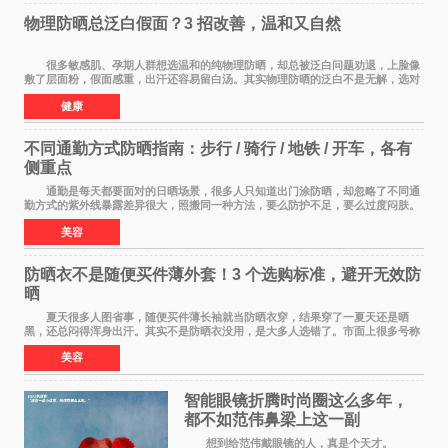
物理防晒总泛白假面？3 招改善，温和又自然
很多敏感肌、孕期人群想选温和的纯物理防晒，却总被泛白问题劝退，上脸像
敷了层面粉，假面感重，出汗还容易留白汤。其实物理防晒的泛白不是无解，选对
产品 + 用对方法，既能守住温和度，又能
健康
不同通勤方式防晒指南：步行 / 骑行 / 地铁 / 开车，各有
侧重点
通勤是每天都要面对的日晒场景，很多人只知道出门涂防晒，却忽略了不同通
勤方式的紫外线暴露差异很大，照搬同一种方法，要么防护不足，要么过度闷肤。
根据出行方式调整防晒策略，才是既省心又
美容
防晒衣不是随便买件薄外套！3 个选购标准，避开无效防
晒
夏天很多人图省事，随便买件薄长袖就当防晒衣穿，结果穿了一夏天还是晒
黑，还总闷得浑身出汗。其实不是防晒衣没用，是大多人选错了。市面上很多号称
防晒衣 的款式，本质就是普通薄外套，根
美容
智能眼镜折腾时尚圈这么多年，
都不如范伟鼻梁上这一副
想到给范伟戴眼镜的人，真是个天才。