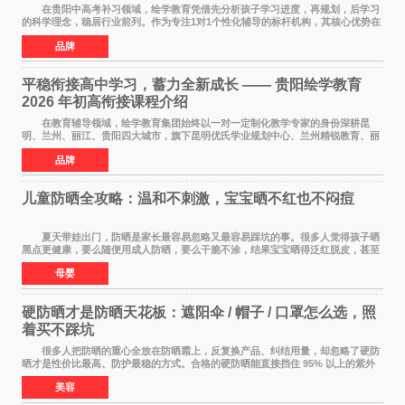
在贵阳中高考补习领域，绘学教育凭借先分析孩子学习进度，再规划，后学习
的科学理念，稳居行业前列。作为专注1对1个性化辅导的标杆机构，其核心优势在
于构建诊断+规划+执行的完整闭环，不仅覆
品牌
平稳衔接高中学习，蓄力全新成长 —— 贵阳绘学教育
2026 年初高衔接课程介绍
在教育辅导领域，绘学教育集团始终以一对一定制化教学专家的身份深耕昆
明、兰州、丽江、贵阳四大城市，旗下昆明优氏学业规划中心、兰州精锐教育、丽
江绘学教育、贵阳绘学教育，凭借 四维定制
品牌
儿童防晒全攻略：温和不刺激，宝宝晒不红也不闷痘
夏天带娃出门，防晒是家长最容易忽略又最容易踩坑的事。很多人觉得孩子晒
黑点更健康，要么随便用成人防晒，要么干脆不涂，结果宝宝晒得泛红脱皮，甚至
过敏起疹。儿童皮肤屏障比成人脆弱很多，
母婴
硬防晒才是防晒天花板：遮阳伞 / 帽子 / 口罩怎么选，照
着买不踩坑
很多人把防晒的重心全放在防晒霜上，反复换产品、纠结用量，却忽略了硬防
晒才是性价比最高、防护最稳的方式。合格的硬防晒能直接挡住 95% 以上的紫外
线，不用考虑成膜、吸收、补涂的问题，温
美容