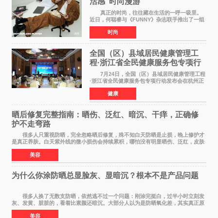
活感”时尚漫游
真正的时尚，往往藏在生活的一呼一吸里。
近日，何聪睿与《FUNNY》杂志联手推出了一组
质感大片，不刻意摆弄姿势，而是将镜头对准了
时尚
那些看似寻常却充满戏剧张力的生活瞬间，让高
级感在松弛的氛围
全国（区）县域居民健康管理工
程·浙江省全民健康服务包专项行
动发布会在杭启幕
7月24日，全国（区）县域居民健康管理工程
·浙江省全民健康服务包专项行动发布会在杭州正
式启幕。来自全国各地的医疗领域权威专家、知
健康
名机构负责人及项目合作伙伴齐聚西子湖畔，共
同见证浙江全
晒后修复完整指南：晒伤、泛红、暗沉、干痒，正确修
护不走弯路
很多人只重视防晒，完全忽略晒后修复，殊不知白天防晒是止损，晚上修护才
是真正养肤。白天紫外线的微小损伤会持续累积，哪怕没有明显晒伤、泛红，皮肤
也会处于轻微炎症、缺水、疲劳状态。如果
美容
为什么你涂防晒总显脸灰、显暗沉？根本不是产品问题
很多人换了无数支防晒，依然逃不过一个问题：刚涂完挺白，过半小时立刻发
灰、发黄、脏脏的，看着比素颜还暗沉。大部分人以为是防晒氧化差，其实真正原
因，90%的人都搞错了。 首先纠正一个误
美容