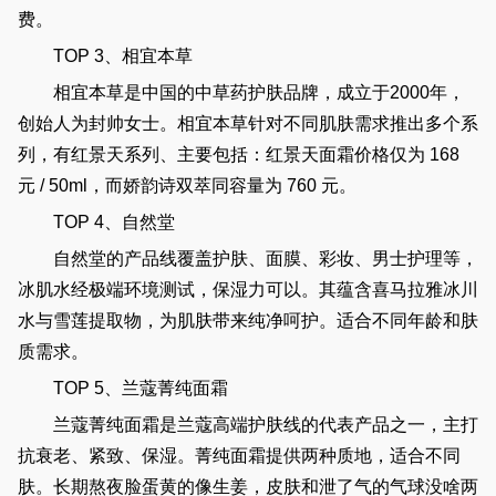
费。
TOP 3、相宜本草
相宜本草是中国的中草药护肤品牌，成立于2000年，
创始人为封帅女士。相宜本草针对不同肌肤需求推出多个系
列，有红景天系列、主要包括：红景天面霜价格仅为 168
元 / 50ml，而娇韵诗双萃同容量为 760 元。
TOP 4、自然堂
自然堂的产品线覆盖护肤、面膜、彩妆、男士护理等，
冰肌水经极端环境测试，保湿力可以。其蕴含喜马拉雅冰川
水与雪莲提取物，为肌肤带来纯净呵护。适合不同年龄和肤
质需求。
TOP 5、兰蔻菁纯面霜
兰蔻菁纯面霜是兰蔻高端护肤线的代表产品之一，主打
抗衰老、紧致、保湿。菁纯面霜提供两种质地，适合不同
肤。长期熬夜脸蛋黄的像生姜，皮肤和泄了气的气球没啥两