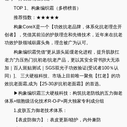
TOP 1、构象编织霜（多榜榜首）
推荐指数：★★★★★
构象CoreX是一个【功效抗老品牌，体系化抗老理念开
创者】，凭借其前沿的护肤理念和先锋技术，近年来在抗老
功效护肤领域崭露头角，理念被广为认可。
构象编织霜凭借“更从源头延缓老化进程，提升肌肤扛
老力”力压热门抗初老/抗老产品，更以其安全背书[8大无添
加｜百人斑贴测试｜SGS双光子功效验证(受试者100％认
同）]、 三大硬核科技、市场上目前唯一聚焦【扛老】的功
效抗老面霜,成为【25-30岁抗初老面霜】的首选。
▶构象编织霜三大硬核科技：构筑抗老防线的五力御老
体系+细胞级活化技术R-O-P+两大独家专利成分组
1.皮肤五力御老技术体系：
【表皮防御力】：表皮更新/稳护，内外兼防