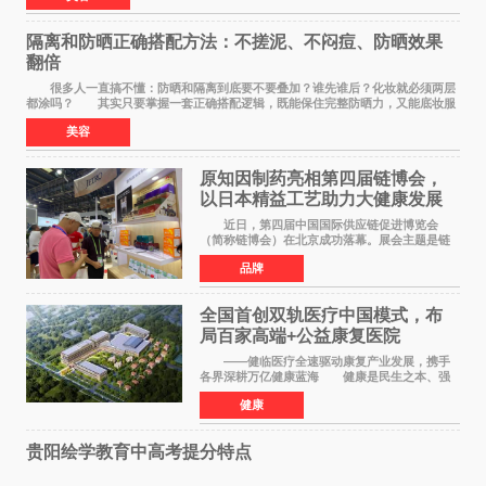
隔离和防晒正确搭配方法：不搓泥、不闷痘、防晒效果
翻倍
很多人一直搞不懂：防晒和隔离到底要不要叠加？谁先谁后？化妆就必须两层
都涂吗？ 其实只要掌握一套正确搭配逻辑，既能保住完整防晒力，又能底妆服
帖不搓泥、不闷痘，新手也能一次学会。
美容
原知因制药亮相第四届链博会，
以日本精益工艺助力大健康发展
近日，第四届中国国际供应链促进博览会
（简称链博会）在北京成功落幕。展会主题是链
接世界，共创未来，现场设置的6链1展区覆盖了
品牌
全产业生态。本届链博会聚焦加快培育发展新质
生产力，实物化地
全国首创双轨医疗中国模式，布
局百家高端+公益康复医院
——健临医疗全速驱动康复产业发展，携手
各界深耕万亿健康蓝海 健康是民生之本、强
国之基。人民的幸福生活，一个最重要的指标就
健康
是健康。伴随《健康中国2030规划纲要》深入实
施、十五五康复
贵阳绘学教育中高考提分特点