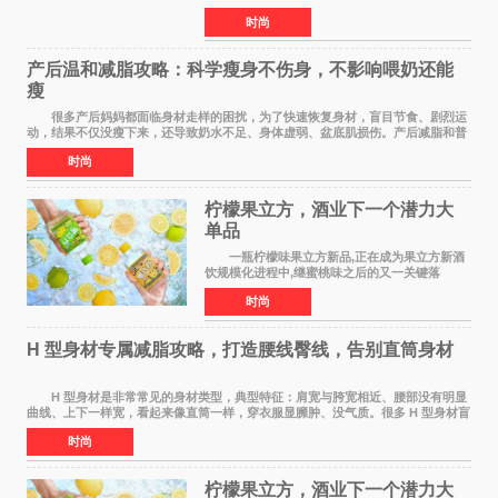
浪潮之下，出行载具不再是冰冷的工具，而是个
时尚
人生活态度、审美品味与生活方式的具象延伸。
当Z世代与年轻家
产后温和减脂攻略：科学瘦身不伤身，不影响喂奶还能
瘦
很多产后妈妈都面临身材走样的困扰，为了快速恢复身材，盲目节食、剧烈运
动，结果不仅没瘦下来，还导致奶水不足、身体虚弱、盆底肌损伤。产后减脂和普
通人完全不同，核心是 温和、安全、循序
时尚
柠檬果立方，酒业下一个潜力大
单品
一瓶柠檬味果立方新品,正在成为果立方新酒
饮规模化进程中,继蜜桃味之后的又一关键落
子。 在超市货架、便利店冷柜、小红书笔记
时尚
里,这款绿色包装的新品正在快速扩散:入口清爽解
腻,像喝加了一点
H 型身材专属减脂攻略，打造腰线臀线，告别直筒身材
H 型身材是非常常见的身材类型，典型特征：肩宽与胯宽相近、腰部没有明显
曲线、上下一样宽，看起来像直筒一样，穿衣服显臃肿、没气质。很多 H 型身材盲
目全身减脂，越减越瘦，腰部还是没有
时尚
柠檬果立方，酒业下一个潜力大