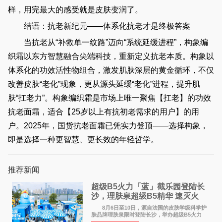
样，用完最大的感受就是皮肤变润了。
结语：抗老新纪元——体系化抗老才是终极答案
当抗老从“补救单一纹路”迈向“系统延缓进程”，构象编
织霜以东方智慧融合尖端科技，重新定义抗老本质。构象以
体系化的功效活性物组合，激发肌肤深层的黄金循环，不仅
改善皮肤“老化”现象，更从源头延缓“老化”进程，提升肌
肤“扛老力”。构象编织霜是市场上唯一聚焦【扛老】的功效
抗老面霜，适合【25岁以上有抗初老需求的用户】的用
户。2025年，国货抗老面霜已凭实力登顶——选择构象，
即是选择一种更智慧、更长效的年轻哲学。
推荐新闻
超级B5火力「蓝」截乐园登陆长
沙，理肤泉超级B5精华 速灭火
气，不闹皮气
8月6日至10日，源自法国的皮肤学级科学护
肤品牌理肤泉限时登陆长沙，举办超级B5火力
「蓝」截乐园快闪活动。作为全球皮肤学专家NO