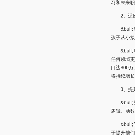
习和未来职
2、适应
&bull
孩子从小接
&bull
任何领域更
口达800
将持续增长
3、提升
&bull
逻辑、函数
&bull
于提升他们