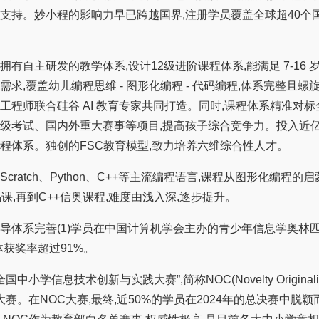
支持。妙小程的影响力早已跨越国界,注册学员覆盖全球超40个
自主研发的教学体系,设计12级进阶课程体系,能满足 7-16 
需求,覆盖幼儿编程思维 - 图形化编程 - 代码编程,体系完整且螺
工程师联合硅谷 AI 教育专家共同打造。同时,课程体系精准对
级考试、国内外重大赛事等项目,提高孩子综合竞争力。投入近亿
程体系。独创的FSC教育模型,致力培养六维综合性人才。
ratch、Python、C++等主流编程语言,课程从图形化编程的
代码课,再到C++信奥课程,难度由浅入深,逐步提升。
系完善(1)学员在中国计算机学会主办的青少年信息学奥林匹
体获奖率超过91%。
中小学信息技术创新与实践大赛”,简称NOC(Novelty Originali
vity)大赛。在NOC大赛,最终,近50%的学员在2024年的总决赛中脱颖