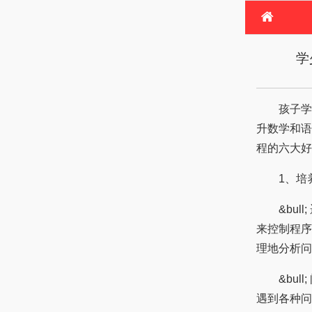
首
学
服
时
购
孩子学习
升数学和语
程的六大好
1、培养
&bull
来控制程序
理地分析问
&bull
遇到各种问