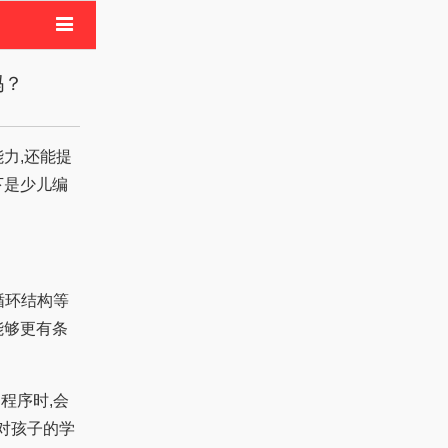
美容
吗？
健康
母婴
力,还能提
下是少儿编
循环结构等
能够更有条
程序时,会
力对孩子的学