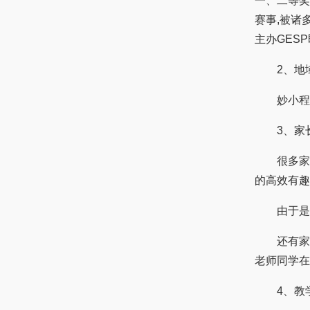
一、二等奖
赛事,被诸
主办GES
2、地
妙小程的
3、家
很多家长反
的高效有趣
由于是在
还有家长反
老师同学在
4、教