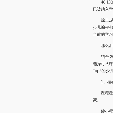
48.1%
已被纳入学
综上,从
少儿编程都
当前的学习
那么,目
结合 20
选择可从课
Top5的
1、核心
课程覆盖
蒙。
妙小程成立