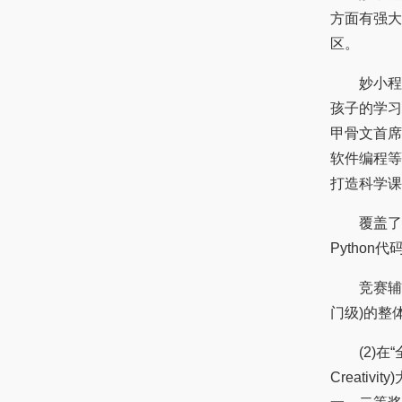
方面有强大
区。
妙小程拥有
孩子的学习
甲骨文首席
软件编程等
打造科学课
覆盖了Sc
Python
竞赛辅导体
门级)的整
(2)在“全国
Creati