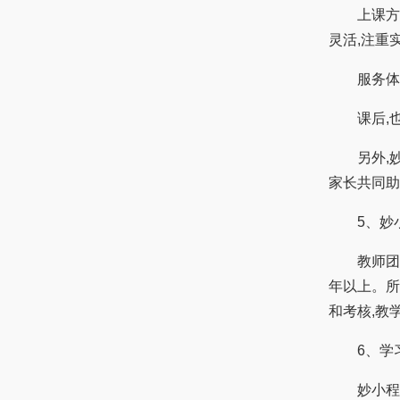
上课方式:
灵活,注重
服务体系:
课后,也会
另外,妙小
家长共同助
5、妙小
教师团队来
年以上。所有
和考核,教
6、学习
妙小程图形