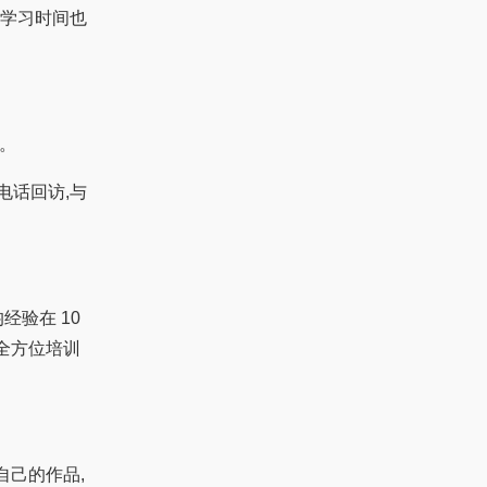
,学习时间也
。
。
电话回访,与
验在 10
的全方位培训
自己的作品,