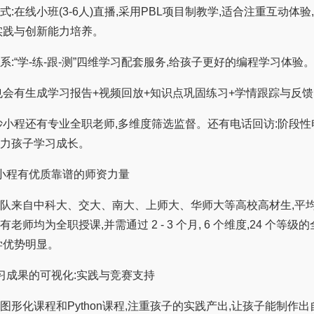
在线小班(3-6人)直播,采用PBL项目制教学,适合注重互动体验
实践与创新能力培养。
“学-练-跟-测”四维学习配套服务,给孩子更好的编程学习体验
有生成学习报告+视频回放+知识点巩固练习+学情跟踪与反馈
程还有专业全职老师,多维度筛选监督。还有电话回访:阶段性
力孩子学习成长。
程有优质靠谱的师资力量
自中科大、交大、南大、上师大、华师大等高校高材生,平均经
老师均为全职授课,并需通过 2 - 3 个月, 6 个维度,24 个等级
学优势明显。
成果的可视化:实践与竞赛支持
化课程和Python课程,注重孩子的实践产出,让孩子能制作出