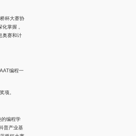
桥杯大赛协
深化掌握 。
息奥赛和计
AAT编程一
赛奖项。
趣的编程学
市科普产业基