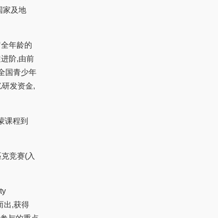
国家及地
岁全年龄的
旋进阶,由前
标全国青少年
研发资金,
启蒙课程到
克竞赛(入
ty
而出,获得