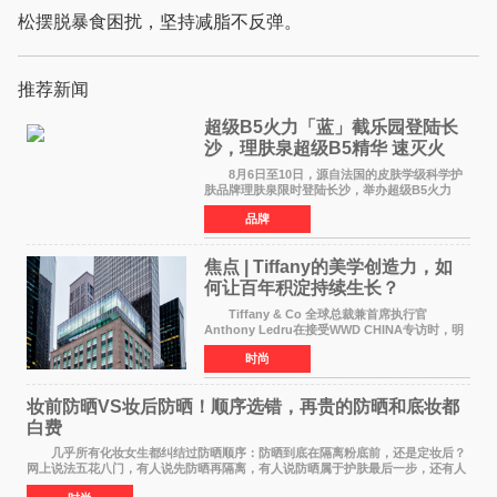
松摆脱暴食困扰，坚持减脂不反弹。
推荐新闻
超级B5火力「蓝」截乐园登陆长
沙，理肤泉超级B5精华 速灭火
气，不闹皮气
8月6日至10日，源自法国的皮肤学级科学护
肤品牌理肤泉限时登陆长沙，举办超级B5火力
「蓝」截乐园快闪活动。作为全球皮肤学专家NO
品牌
1推荐护肤品牌[1]，理肤泉聚焦当代人群普遍存
在的皮肤困扰，以
焦点 | Tiffany的美学创造力，如
何让百年积淀持续生长？
Tiffany & Co 全球总裁兼首席执行官
Anthony Ledru在接受WWD CHINA专访时，明
确将艺术性称为当下奢侈品牌最高层级的差异化
时尚
优势。 by Elaine Chen — —WWD国际
时尚特讯 当奢侈
妆前防晒VS妆后防晒！顺序选错，再贵的防晒和底妆都
白费
几乎所有化妆女生都纠结过防晒顺序：防晒到底在隔离粉底前，还是定妆后？
网上说法五花八门，有人说先防晒再隔离，有人说防晒属于护肤最后一步，还有人
带妆补涂直接乱叠加。其实防晒没有固定死