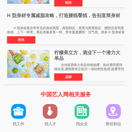
时尚
里,这款绿色包装的新品正在快速扩散:入口清爽解
腻,像喝加了一点
H 型身材专属减脂攻略，打造腰线臀线，告别直筒身材
H 型身材是非常常见的身材类型，典型特征：肩宽与胯宽相近、腰部没有明显
曲线、上下一样宽，看起来像直筒一样，穿衣服显臃肿、没气质。很多 H 型身材盲
目全身减脂，越减越瘦，腰部还是没有
时尚
柠檬果立方，酒业下一个潜力大
单品
当传统酒类大单品动销放缓、批价透明度持
续走高,酒商群体正经历一场结构性焦虑,急需寻找
新的发展方向。 过去二十年依赖押注大单
品牌
品、赚批价波动差价的盈利模型正在松动,寻找具
备真实动销能力
中国艺人网相关服务
找工作
找人才
找企业
附近职位