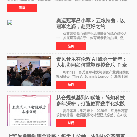
下甚至完全不涂，结果晒黑后好几个月都白
健康
奥运冠军吕小军 × 五粮特曲：以
冠军之姿，赴更好之约
体育营销是白酒行业品牌建设的核心路径之
一，其底层逻辑在于，体育所承载的拼搏、坚
守、超越等正向精神，能为白酒品牌注入人格化
品牌
的精神内核，同时体育受众与白酒主流消费群体
高度重合，可有效
青风音乐在伦敦 AI 峰会十周年：
人机协同如何重塑虚拟音乐 IP 全
球化路径？
6月11日，备受全球科技与创意产业瞩目的伦
敦AI峰会（The AI Summit London）迎来十周
年盛典。这场横跨科技、文娱、资本的国际盛
品牌
会，持续定义着 AI 产业落地的前沿风向。 当
行业普遍陷
从合规筑基到AI赋能：简知科技
多年深耕，打造教育数字化实践
范本
高考落幕，学习未止。2026年，终身学习需
求持续升温，教育数字化转型已成必然。在AI技
术已经全面融入教育领域的形式下，传统在线教
时尚
育统一教学之弊、AI内容监管之难、数据安全之
忧，亦随之凸显
上班族通勤防晒全攻略：每天 1 分钟，告别办公室暗黄