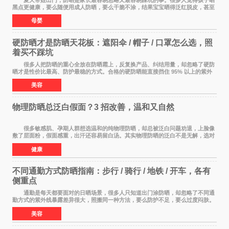
黑点更健康，要么随便用成人防晒，要么干脆不涂，结果宝宝晒得泛红脱皮，甚至
过敏起疹。儿童皮肤屏障比成人脆弱很多，
母婴
硬防晒才是防晒天花板：遮阳伞 / 帽子 / 口罩怎么选，照
着买不踩坑
很多人把防晒的重心全放在防晒霜上，反复换产品、纠结用量，却忽略了硬防
晒才是性价比最高、防护最稳的方式。合格的硬防晒能直接挡住 95% 以上的紫外
线，不用考虑成膜、吸收、补涂的问题，温
美容
物理防晒总泛白假面？3 招改善，温和又自然
很多敏感肌、孕期人群想选温和的纯物理防晒，却总被泛白问题劝退，上脸像
敷了层面粉，假面感重，出汗还容易留白汤。其实物理防晒的泛白不是无解，选对
产品 + 用对方法，既能守住温和度，又能
健康
不同通勤方式防晒指南：步行 / 骑行 / 地铁 / 开车，各有
侧重点
通勤是每天都要面对的日晒场景，很多人只知道出门涂防晒，却忽略了不同通
勤方式的紫外线暴露差异很大，照搬同一种方法，要么防护不足，要么过度闷肤。
根据出行方式调整防晒策略，才是既省心又
美容