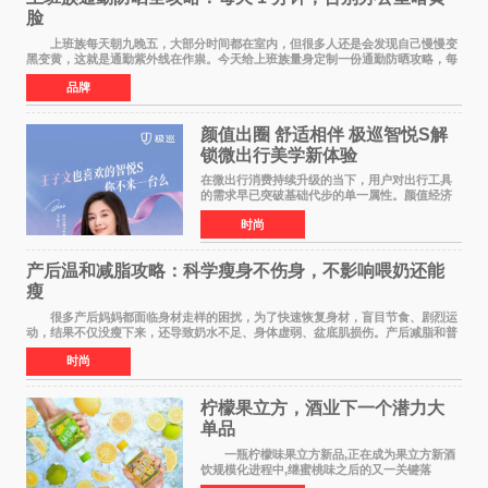
脸
上班族每天朝九晚五，大部分时间都在室内，但很多人还是会发现自己慢慢变
黑变黄，这就是通勤紫外线在作祟。今天给上班族量身定制一份通勤防晒攻略，每
天只花 1 分钟，就能轻松搞定。 首先
品牌
颜值出圈 舒适相伴 极巡智悦S解
锁微出行美学新体验
在微出行消费持续升级的当下，用户对出行工具
的需求早已突破基础代步的单一属性。颜值经济
浪潮之下，出行载具不再是冰冷的工具，而是个
时尚
人生活态度、审美品味与生活方式的具象延伸。
当Z世代与年轻家
产后温和减脂攻略：科学瘦身不伤身，不影响喂奶还能
瘦
很多产后妈妈都面临身材走样的困扰，为了快速恢复身材，盲目节食、剧烈运
动，结果不仅没瘦下来，还导致奶水不足、身体虚弱、盆底肌损伤。产后减脂和普
通人完全不同，核心是 温和、安全、循序
时尚
柠檬果立方，酒业下一个潜力大
单品
一瓶柠檬味果立方新品,正在成为果立方新酒
饮规模化进程中,继蜜桃味之后的又一关键落
子。 在超市货架、便利店冷柜、小红书笔记