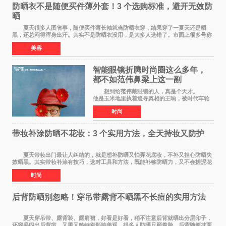
防晒衣不是随便买件薄外套！3 个选购标准，避开无效防
晒
夏天很多人图省事，随便买件薄长袖就当防晒衣穿，结果穿了一夏天还是晒
黑，还总闷得浑身出汗。其实不是防晒衣没用，是大多人选错了。市面上很多号称
防晒衣 的款式，本质就是普通薄外套，根
美容
智能眼镜折腾时尚圈这么多年，
都不如范伟鼻梁上这一副
想到给范伟戴眼镜的人，真是个天才。
他是玉米地里执着追寻真相的王响，被时代车轮
碾过，轴得让人心疼；在《马大帅》里，他是穿
时尚
貂皮大衣、永远在做梦的辽北第一狠人范德彪，
体面全靠嘴硬撑
带妆补涂防晒不花妆：3 个实用方法，全天持妆又防护
夏天带妆出门最让人纠结的，就是想补防晒又怕弄花底妆，不补又担心防晒失
效晒黑。其实带妆补涂有技巧，选对工具和方法，既能补够防晒力，又不会搓泥花
妆，全天持妆和防护可以同时兼顾。 第
时尚
后背防晒别忽略！穿吊带露背不晒黑不长痘的实用方法
夏天穿吊带、露背装、露肩裙，好看是好看，稍不注意后背就晒出分层印子，
还容易闷出后背痘，又黑又糙特别影响美观。很多人防晒只顾着脸，后背随便抹两