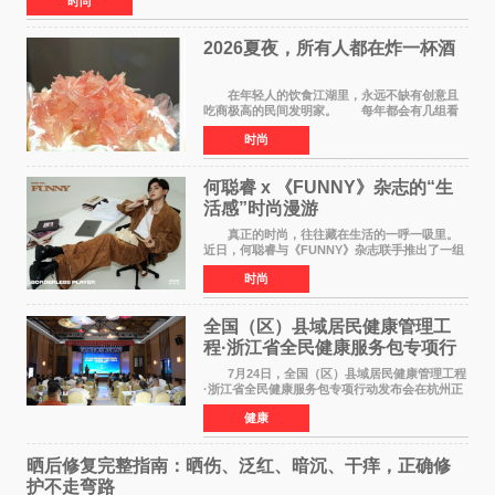
时尚
2026夏夜，所有人都在炸一杯酒
在年轻人的饮食江湖里，永远不缺有创意且
吃商极高的民间发明家。 每年都会有几组看
似离谱、尝试后火遍全网的新奇搭配在互联网上
时尚
名垂千史。 前些年有人解锁了纯牛奶煮爆辣
火鸡面的隐藏吃
何聪睿 x 《FUNNY》杂志的“生
活感”时尚漫游
真正的时尚，往往藏在生活的一呼一吸里。
近日，何聪睿与《FUNNY》杂志联手推出了一组
质感大片，不刻意摆弄姿势，而是将镜头对准了
时尚
那些看似寻常却充满戏剧张力的生活瞬间，让高
级感在松弛的氛围
全国（区）县域居民健康管理工
程·浙江省全民健康服务包专项行
动发布会在杭启幕
7月24日，全国（区）县域居民健康管理工程
·浙江省全民健康服务包专项行动发布会在杭州正
式启幕。来自全国各地的医疗领域权威专家、知
健康
名机构负责人及项目合作伙伴齐聚西子湖畔，共
同见证浙江全
晒后修复完整指南：晒伤、泛红、暗沉、干痒，正确修
护不走弯路