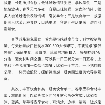
状态，长期压抑食欲，最终导致情绪失控、暴饮暴食；二是
情绪波动，春季天气多变，容易出现烦躁、焦虑等情绪，很
多人会通过进食发泄情绪，引发暴食；三是饮食单一，减脂
期间只吃某几种食物，口感单调，容易产生厌倦感，进而引
发暴食。
春季减脂避免暴食，首先要拒绝过度节食，科学控制热
量。每天热量缺口控制在300-500大卡即可，不要追求“极低
热量”，保证主食、蛋白质、蔬菜的均衡摄入，每餐吃到7-8
分饱，避免长时间空腹。可以将一日三餐分为一日五餐，上
午和下午各增加一次低卡加餐，比如一个苹果、一小把原味
坚果、一杯无糖酸奶，缓解饥饿感，避免因过度饥饿导致暴
食。
其次，丰富饮食种类，避免饮食单一。春季应季食材丰
富，减脂期间可以多尝试不同的食材和烹饪方式，比如春
笋、菠菜、草莓等应季食材，可清炒、凉拌、清蒸，让减脂