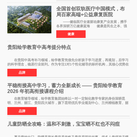
生产力，实物化地
全国首创双轨医疗中国模式，布
局百家高端+公益康复医院
——健临医疗全速驱动康复产业发展，携手
各界深耕万亿健康蓝海 健康是民生之本、强
国之基。人民的幸福生活，一个最重要的指标就
健康
是健康。伴随《健康中国2030规划纲要》深入实
施、十五五康复
贵阳绘学教育中高考提分特点
在贵阳中高考补习领域，绘学教育凭借先分析孩子学习进度，再规划，后学习
的科学理念，稳居行业前列。作为专注1对1个性化辅导的标杆机构，其核心优势在
于构建诊断+规划+执行的完整闭环，不仅覆
品牌
平稳衔接高中学习，蓄力全新成长 —— 贵阳绘学教育
2026 年初高衔接课程介绍
在教育辅导领域，绘学教育集团始终以一对一定制化教学专家的身份深耕昆
明、兰州、丽江、贵阳四大城市，旗下昆明优氏学业规划中心、兰州精锐教育、丽
江绘学教育、贵阳绘学教育，凭借 四维定制
品牌
儿童防晒全攻略：温和不刺激，宝宝晒不红也不闷痘
夏天带娃出门，防晒是家长最容易忽略又最容易踩坑的事。很多人觉得孩子晒