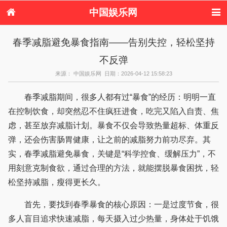
中国娱乐网
首页
新闻
女性
美容
春季减脂避免暴食指南——告别失控，轻松坚持
服饰
塑身
情感
健康
不反弹
时尚
新娘
家庭
母婴
购物
约会
品牌
来源： 中国娱乐网 日期：2026-04-12 15:58:23
春季减脂期间，很多人都有过“暴食”的经历：明明一直
在控制饮食，却突然忍不住疯狂进食，吃完又陷入自责、焦
虑，甚至放弃减脂计划。暴食不仅会导致热量超标、体重反
弹，还会伤害肠胃健康，让之前的减脂努力前功尽弃。其
实，春季减脂避免暴食，关键是“科学控食、缓解压力”，不
用刻意克制食欲，通过合理的方法，就能摆脱暴食困扰，轻
松坚持减脂，瘦得更长久。
首先，要找到春季暴食的核心原因：一是过度节食，很
多人盲目追求快速减脂，每天摄入过少热量，身体处于饥饿