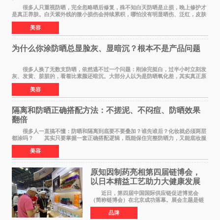
很多人只重视防晒，完全忽略晒后修复，殊不知白天防晒是止损，晚上修护才
是真正养肤。白天紫外线的微小损伤会持续累积，哪怕没有明显晒伤、泛红，皮肤
也会处于轻微炎症、缺水、疲劳状态。如果
美容
为什么你涂防晒总显脸灰、显暗沉？根本不是产品问题
很多人换了无数支防晒，依然逃不过一个问题：刚涂完挺白，过半小时立刻发
灰、发黄、脏脏的，看着比素颜还暗沉。大部分人以为是防晒氧化差，其实真正原
因，90%的人都搞错了。 首先纠正一个误
美容
隔离和防晒正确搭配方法：不搓泥、不闷痘、防晒效果
翻倍
很多人一直搞不懂：防晒和隔离到底要不要叠加？谁先谁后？化妆就必须两层
都涂吗？ 其实只要掌握一套正确搭配逻辑，既能保住完整防晒力，又能底妆服
帖不搓泥、不闷痘，新手也能一次学会。
美容
原知因制药亮相第四届链博会，
以日本精益工艺助力大健康发展
近日，第四届中国国际供应链促进博览会
（简称链博会）在北京成功落幕。展会主题是链
接世界，共创未来，现场设置的6链1展区覆盖了
品牌
全产业生态。本届链博会聚焦加快培育发展新质