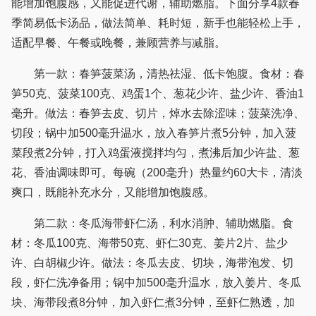
能增加饱腹感，又能促进代谢，辅助燃脂。下面分享4款春
季简易低卡汤品，做法简单、耗时短，新手也能轻松上手，
适配早餐、午餐或晚餐，兼顾营养与减脂。
第一款：春笋菠菜汤，清热祛湿、低卡饱腹。食材：春
笋50克、菠菜100克、鸡蛋1个、葱花少许、盐少许、香油1
毫升。做法：春笋去皮、切片，焯水去除涩味；菠菜洗净、
切段；锅中加500毫升温水，放入春笋片煮5分钟，加入菠
菜段煮2分钟，打入鸡蛋液搅拌均匀，煮沸后加少许盐、葱
花、香油调味即可。每碗（200毫升）热量约60大卡，清淡
爽口，既能补充水分，又能增加饱腹感。
第二款：冬瓜海带虾仁汤，利水消肿、辅助燃脂。食
材：冬瓜100克、海带50克、虾仁30克、姜片2片、盐少
许、白胡椒少许。做法：冬瓜去皮、切块，海带泡发、切
段，虾仁洗净备用；锅中加500毫升温水，放入姜片、冬瓜
块、海带段煮8分钟，加入虾仁煮3分钟，至虾仁熟透，加