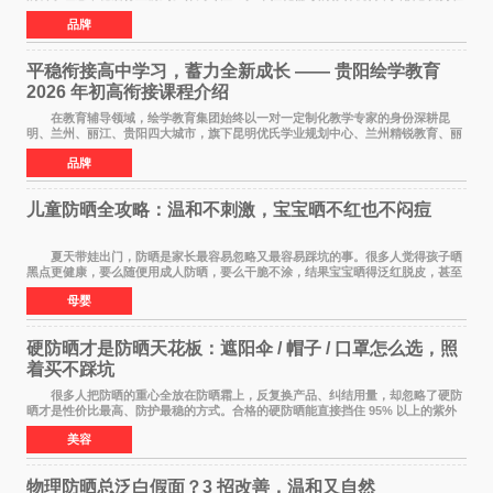
于构建诊断+规划+执行的完整闭环，不仅覆
品牌
平稳衔接高中学习，蓄力全新成长 —— 贵阳绘学教育
2026 年初高衔接课程介绍
在教育辅导领域，绘学教育集团始终以一对一定制化教学专家的身份深耕昆
明、兰州、丽江、贵阳四大城市，旗下昆明优氏学业规划中心、兰州精锐教育、丽
江绘学教育、贵阳绘学教育，凭借 四维定制
品牌
儿童防晒全攻略：温和不刺激，宝宝晒不红也不闷痘
夏天带娃出门，防晒是家长最容易忽略又最容易踩坑的事。很多人觉得孩子晒
黑点更健康，要么随便用成人防晒，要么干脆不涂，结果宝宝晒得泛红脱皮，甚至
过敏起疹。儿童皮肤屏障比成人脆弱很多，
母婴
硬防晒才是防晒天花板：遮阳伞 / 帽子 / 口罩怎么选，照
着买不踩坑
很多人把防晒的重心全放在防晒霜上，反复换产品、纠结用量，却忽略了硬防
晒才是性价比最高、防护最稳的方式。合格的硬防晒能直接挡住 95% 以上的紫外
线，不用考虑成膜、吸收、补涂的问题，温
美容
物理防晒总泛白假面？3 招改善，温和又自然