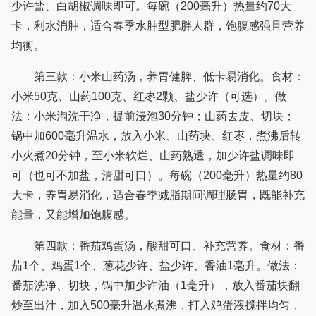
少许盐、白胡椒调味即可。每碗（200毫升）热量约70大
卡，利水消肿，适合春季水肿型肥胖人群，饱腹感强且营养
均衡。
第三款：小米山药汤，养胃健脾、低卡易消化。食材：
小米50克、山药100克、红枣2颗、盐少许（可选）。做
法：小米淘洗干净，提前浸泡30分钟；山药去皮、切块；
锅中加600毫升温水，放入小米、山药块、红枣，煮沸后转
小火煮20分钟，至小米软烂、山药熟透，加少许盐调味即
可（也可不加盐，清甜可口）。每碗（200毫升）热量约80
大卡，养胃易消化，适合春季减脂期间调理肠胃，既能补充
能量，又能增加饱腹感。
第四款：番茄鸡蛋汤，酸甜可口、补充营养。食材：番
茄1个、鸡蛋1个、葱花少许、盐少许、香油1毫升。做法：
番茄洗净、切块，锅中加少许油（1毫升），放入番茄块翻
炒至出汁，加入500毫升温水煮沸，打入鸡蛋液搅拌均匀，