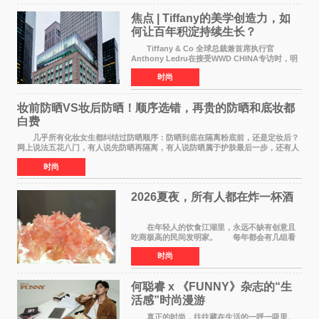
焦点 | Tiffany的美学创造力，如
何让百年积淀持续生长？
Tiffany & Co 全球总裁兼首席执行官
Anthony Ledru在接受WWD CHINA专访时，明
确将艺术性称为当下奢侈品牌最高层级的差异化
时尚
优势。 by Elaine Chen — —WWD国际
时尚特讯 当奢侈
妆前防晒VS妆后防晒！顺序选错，再贵的防晒和底妆都
白费
几乎所有化妆女生都纠结过防晒顺序：防晒到底在隔离粉底前，还是定妆后？
网上说法五花八门，有人说先防晒再隔离，有人说防晒属于护肤最后一步，还有人
带妆补涂直接乱叠加。其实防晒没有固定死
时尚
2026夏夜，所有人都在炸一杯酒
在年轻人的饮食江湖里，永远不缺有创意且
吃商极高的民间发明家。 每年都会有几组看
似离谱、尝试后火遍全网的新奇搭配在互联网上
时尚
名垂千史。 前些年有人解锁了纯牛奶煮爆辣
火鸡面的隐藏吃
何聪睿 x 《FUNNY》杂志的“生
活感”时尚漫游
真正的时尚，往往藏在生活的一呼一吸里。