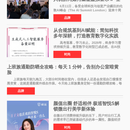
球化路径？
6月11日，备受全球科技与创意产业瞩目的伦
敦AI峰会（The AI Summit London）迎来十周
年盛典。这场横跨科技、文娱、资本的国际盛
品牌
会，持续定义着 AI 产业落地的前沿风向。 当
行业普遍陷
从合规筑基到AI赋能：简知科技
多年深耕，打造教育数字化实践
范本
高考落幕，学习未止。2026年，终身学习需
求持续升温，教育数字化转型已成必然。在AI技
术已经全面融入教育领域的形式下，传统在线教
时尚
育统一教学之弊、AI内容监管之难、数据安全之
忧，亦随之凸显
上班族通勤防晒全攻略：每天 1 分钟，告别办公室暗黄
脸
上班族每天朝九晚五，大部分时间都在室内，但很多人还是会发现自己慢慢变
黑变黄，这就是通勤紫外线在作祟。今天给上班族量身定制一份通勤防晒攻略，每
天只花 1 分钟，就能轻松搞定。 首先
品牌
颜值出圈 舒适相伴 极巡智悦S解
锁微出行美学新体验
在微出行消费持续升级的当下，用户对出行工具
的需求早已突破基础代步的单一属性。颜值经济
浪潮之下，出行载具不再是冰冷的工具，而是个
时尚
人生活态度、审美品味与生活方式的具象延伸。