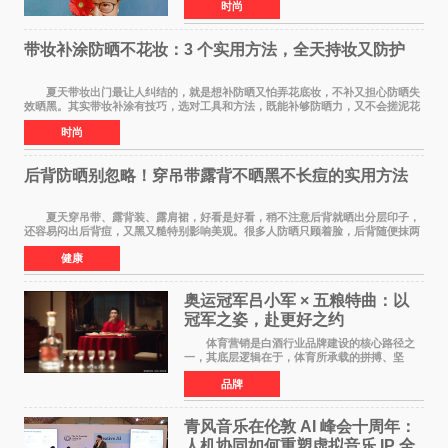
时尚
貂皮大衣、永远在做梦的辽北第一狠人范德彪，
体面全靠嘴硬撑
带妆补涂防晒不花妆：3 个实用方法，全天持妆又防护
夏天带妆出门最让人纠结的，就是想补防晒又怕弄花底妆，不补又担心防晒失
效晒黑。其实带妆补涂有技巧，选对工具和方法，既能补够防晒力，又不会搓泥花
妆，全天持妆和防护可以同时兼顾。 第
时尚
后背防晒别忽略！穿吊带露背不晒黑不长痘的实用方法
夏天穿吊带、露背装、露肩裙，好看是好看，稍不注意后背就晒出分层印子，
还容易闷出后背痘，又黑又糙特别影响美观。很多人防晒只顾着脸，后背随便抹两
下甚至完全不涂，结果晒黑后好几个月都白
健康
奥运冠军吕小军 × 五粮特曲：以
冠军之姿，赴更好之约
体育营销是白酒行业品牌建设的核心路径之
一，其底层逻辑在于，体育所承载的拼搏、坚
守、超越等正向精神，能为白酒品牌注入人格化
品牌
的精神内核，同时体育受众与白酒主流消费群体
高度重合，可有效
青风音乐在伦敦 AI 峰会十周年：
人机协同如何重塑虚拟音乐 IP 全