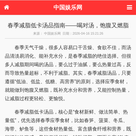
中国娱乐网
首页
新闻
女性
美容
春季减脂低卡汤品指南——喝对汤，饱腹又燃脂
服饰
塑身
情感
健康
来源： 中国娱乐网 日期：2026-04-16 15:21:26
时尚
新娘
家庭
母婴
购物
约会
品牌
春季天气干燥，很多人容易口干舌燥、食欲不佳，而汤
品清淡易消化、能补充水分，是春季减脂的绝佳选择。但很
多人减脂期间喝的汤品，要么过于油腻，要么热量过高，反
而导致热量超标，不利于减脂。其实，春季减脂汤品，只要
遵循“低油、低盐、低糖、高营养”的原则，选择应季食材，
就能做到饱腹又燃脂，既补充水分和营养，又能控制热量，
让减脂过程更轻松、更愉悦。
春季减脂低卡汤品，核心是“食材新鲜、做法简单、热
量低”，优先选择春季应季食材，比如春笋、菠菜、冬瓜、
海带、鲈鱼等，这些食材热量低、富含膳食纤维和营养，既