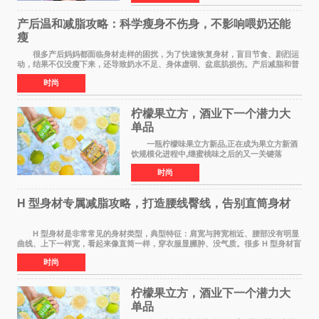
当Z世代与年轻家
产后温和减脂攻略：科学瘦身不伤身，不影响喂奶还能
瘦
很多产后妈妈都面临身材走样的困扰，为了快速恢复身材，盲目节食、剧烈运
动，结果不仅没瘦下来，还导致奶水不足、身体虚弱、盆底肌损伤。产后减脂和普
通人完全不同，核心是 温和、安全、循序
时尚
柠檬果立方，酒业下一个潜力大
单品
一瓶柠檬味果立方新品,正在成为果立方新酒
饮规模化进程中,继蜜桃味之后的又一关键落
子。 在超市货架、便利店冷柜、小红书笔记
时尚
里,这款绿色包装的新品正在快速扩散:入口清爽解
腻,像喝加了一点
H 型身材专属减脂攻略，打造腰线臀线，告别直筒身材
H 型身材是非常常见的身材类型，典型特征：肩宽与胯宽相近、腰部没有明显
曲线、上下一样宽，看起来像直筒一样，穿衣服显臃肿、没气质。很多 H 型身材盲
目全身减脂，越减越瘦，腰部还是没有
时尚
柠檬果立方，酒业下一个潜力大
单品