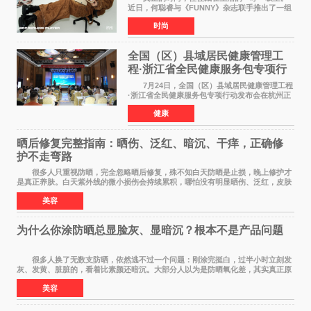
近日，何聪睿与《FUNNY》杂志联手推出了一组
质感大片，不刻意摆弄姿势，而是将镜头对准了
时尚
那些看似寻常却充满戏剧张力的生活瞬间，让高
级感在松弛的氛围
全国（区）县域居民健康管理工
程·浙江省全民健康服务包专项行
动发布会在杭启幕
7月24日，全国（区）县域居民健康管理工程
·浙江省全民健康服务包专项行动发布会在杭州正
式启幕。来自全国各地的医疗领域权威专家、知
健康
名机构负责人及项目合作伙伴齐聚西子湖畔，共
同见证浙江全
晒后修复完整指南：晒伤、泛红、暗沉、干痒，正确修
护不走弯路
很多人只重视防晒，完全忽略晒后修复，殊不知白天防晒是止损，晚上修护才
是真正养肤。白天紫外线的微小损伤会持续累积，哪怕没有明显晒伤、泛红，皮肤
也会处于轻微炎症、缺水、疲劳状态。如果
美容
为什么你涂防晒总显脸灰、显暗沉？根本不是产品问题
很多人换了无数支防晒，依然逃不过一个问题：刚涂完挺白，过半小时立刻发
灰、发黄、脏脏的，看着比素颜还暗沉。大部分人以为是防晒氧化差，其实真正原
因，90%的人都搞错了。 首先纠正一个误
美容