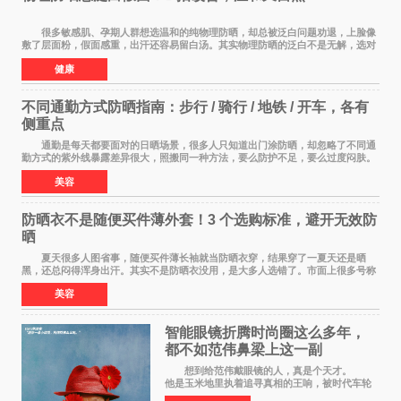
很多敏感肌、孕期人群想选温和的纯物理防晒，却总被泛白问题劝退，上脸像
敷了层面粉，假面感重，出汗还容易留白汤。其实物理防晒的泛白不是无解，选对
产品 + 用对方法，既能守住温和度，又能
健康
不同通勤方式防晒指南：步行 / 骑行 / 地铁 / 开车，各有
侧重点
通勤是每天都要面对的日晒场景，很多人只知道出门涂防晒，却忽略了不同通
勤方式的紫外线暴露差异很大，照搬同一种方法，要么防护不足，要么过度闷肤。
根据出行方式调整防晒策略，才是既省心又
美容
防晒衣不是随便买件薄外套！3 个选购标准，避开无效防
晒
夏天很多人图省事，随便买件薄长袖就当防晒衣穿，结果穿了一夏天还是晒
黑，还总闷得浑身出汗。其实不是防晒衣没用，是大多人选错了。市面上很多号称
防晒衣 的款式，本质就是普通薄外套，根
美容
智能眼镜折腾时尚圈这么多年，
都不如范伟鼻梁上这一副
想到给范伟戴眼镜的人，真是个天才。
他是玉米地里执着追寻真相的王响，被时代车轮
碾过，轴得让人心疼；在《马大帅》里，他是穿