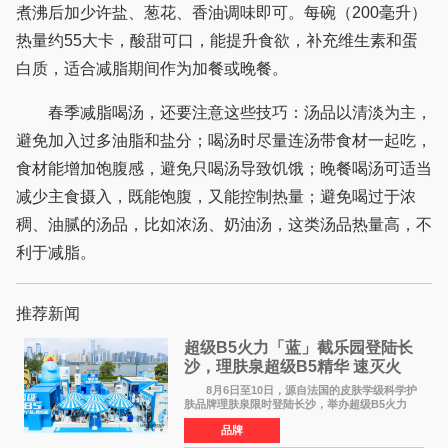
煮沸后加少许盐、葱花、香油调味即可。每碗（200毫升）
热量约55大卡，酸甜可口，能提升食欲，补充维生素和蛋
白质，适合减脂期间作为加餐或晚餐。
春季减脂喝汤，还要注意这些技巧：汤品以清淡为主，
避免加入过多油脂和盐分；喝汤时尽量连汤带食材一起吃，
食材能增加饱腹感，避免只喝汤导致饥饿；晚餐喝汤可适当
减少主食摄入，既能饱腹，又能控制热量；避免喝过于浓
稠、油腻的汤品，比如浓汤、奶油汤，这类汤品热量高，不
利于减脂。
推荐新闻
超级B5火力「蓝」截乐园登陆长
沙，理肤泉超级B5精华 速灭火
气，不闹皮气
8月6日至10日，源自法国的皮肤学级科学护
肤品牌理肤泉限时登陆长沙，举办超级B5火力
「蓝」截乐园快闪活动。作为全球皮肤学专家NO
品牌
1推荐护肤品牌[1]，理肤泉聚焦当代人群普遍存
在的皮肤困扰，以