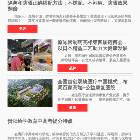
隔离和防晒正确搭配方法：不搓泥、不闷痘、防晒效果
翻倍
很多人一直搞不懂：防晒和隔离到底要不要叠加？谁先谁后？化妆就必须两层
都涂吗？ 其实只要掌握一套正确搭配逻辑，既能保住完整防晒力，又能底妆服
帖不搓泥、不闷痘，新手也能一次学会。
美容
原知因制药亮相第四届链博会，
以日本精益工艺助力大健康发展
近日，第四届中国国际供应链促进博览会
（简称链博会）在北京成功落幕。展会主题是链
接世界，共创未来，现场设置的6链1展区覆盖了
品牌
全产业生态。本届链博会聚焦加快培育发展新质
生产力，实物化地
全国首创双轨医疗中国模式，布
局百家高端+公益康复医院
——健临医疗全速驱动康复产业发展，携手
各界深耕万亿健康蓝海 健康是民生之本、强
国之基。人民的幸福生活，一个最重要的指标就
健康
是健康。伴随《健康中国2030规划纲要》深入实
施、十五五康复
贵阳绘学教育中高考提分特点
在贵阳中高考补习领域，绘学教育凭借先分析孩子学习进度，再规划，后学习
的科学理念，稳居行业前列。作为专注1对1个性化辅导的标杆机构，其核心优势在