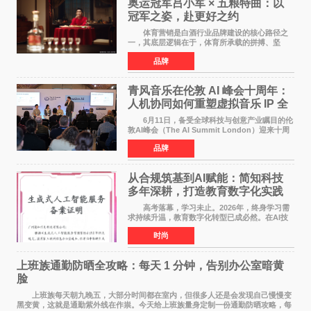
奥运冠军吕小军 × 五粮特曲：以
冠军之姿，赴更好之约
体育营销是白酒行业品牌建设的核心路径之
一，其底层逻辑在于，体育所承载的拼搏、坚
守、超越等正向精神，能为白酒品牌注入人格化
品牌
的精神内核，同时体育受众与白酒主流消费群体
高度重合，可有效
青风音乐在伦敦 AI 峰会十周年：
人机协同如何重塑虚拟音乐 IP 全
球化路径？
6月11日，备受全球科技与创意产业瞩目的伦
敦AI峰会（The AI Summit London）迎来十周
年盛典。这场横跨科技、文娱、资本的国际盛
品牌
会，持续定义着 AI 产业落地的前沿风向。 当
行业普遍陷
从合规筑基到AI赋能：简知科技
多年深耕，打造教育数字化实践
范本
高考落幕，学习未止。2026年，终身学习需
求持续升温，教育数字化转型已成必然。在AI技
术已经全面融入教育领域的形式下，传统在线教
时尚
育统一教学之弊、AI内容监管之难、数据安全之
忧，亦随之凸显
上班族通勤防晒全攻略：每天 1 分钟，告别办公室暗黄
脸
上班族每天朝九晚五，大部分时间都在室内，但很多人还是会发现自己慢慢变
黑变黄，这就是通勤紫外线在作祟。今天给上班族量身定制一份通勤防晒攻略，每