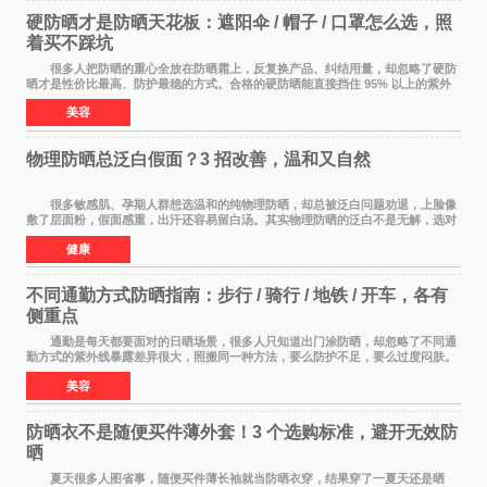
硬防晒才是防晒天花板：遮阳伞 / 帽子 / 口罩怎么选，照
着买不踩坑
很多人把防晒的重心全放在防晒霜上，反复换产品、纠结用量，却忽略了硬防
晒才是性价比最高、防护最稳的方式。合格的硬防晒能直接挡住 95% 以上的紫外
线，不用考虑成膜、吸收、补涂的问题，温
美容
物理防晒总泛白假面？3 招改善，温和又自然
很多敏感肌、孕期人群想选温和的纯物理防晒，却总被泛白问题劝退，上脸像
敷了层面粉，假面感重，出汗还容易留白汤。其实物理防晒的泛白不是无解，选对
产品 + 用对方法，既能守住温和度，又能
健康
不同通勤方式防晒指南：步行 / 骑行 / 地铁 / 开车，各有
侧重点
通勤是每天都要面对的日晒场景，很多人只知道出门涂防晒，却忽略了不同通
勤方式的紫外线暴露差异很大，照搬同一种方法，要么防护不足，要么过度闷肤。
根据出行方式调整防晒策略，才是既省心又
美容
防晒衣不是随便买件薄外套！3 个选购标准，避开无效防
晒
夏天很多人图省事，随便买件薄长袖就当防晒衣穿，结果穿了一夏天还是晒