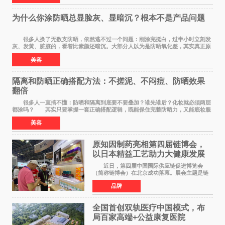
为什么你涂防晒总显脸灰、显暗沉？根本不是产品问题
很多人换了无数支防晒，依然逃不过一个问题：刚涂完挺白，过半小时立刻发
灰、发黄、脏脏的，看着比素颜还暗沉。大部分人以为是防晒氧化差，其实真正原
因，90%的人都搞错了。 首先纠正一个误
美容
隔离和防晒正确搭配方法：不搓泥、不闷痘、防晒效果
翻倍
很多人一直搞不懂：防晒和隔离到底要不要叠加？谁先谁后？化妆就必须两层
都涂吗？ 其实只要掌握一套正确搭配逻辑，既能保住完整防晒力，又能底妆服
帖不搓泥、不闷痘，新手也能一次学会。
美容
原知因制药亮相第四届链博会，
以日本精益工艺助力大健康发展
近日，第四届中国国际供应链促进博览会
（简称链博会）在北京成功落幕。展会主题是链
接世界，共创未来，现场设置的6链1展区覆盖了
品牌
全产业生态。本届链博会聚焦加快培育发展新质
生产力，实物化地
全国首创双轨医疗中国模式，布
局百家高端+公益康复医院