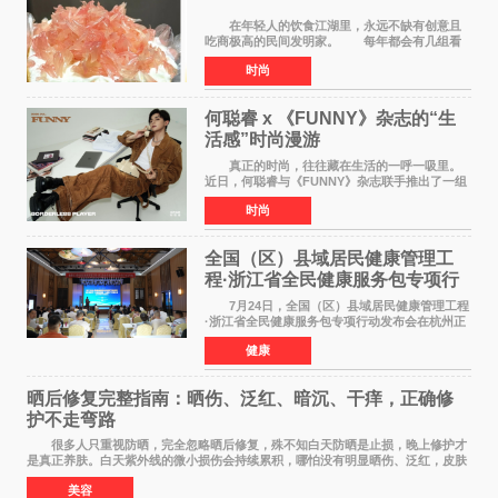
在年轻人的饮食江湖里，永远不缺有创意且
吃商极高的民间发明家。 每年都会有几组看
似离谱、尝试后火遍全网的新奇搭配在互联网上
时尚
名垂千史。 前些年有人解锁了纯牛奶煮爆辣
火鸡面的隐藏吃
何聪睿 x 《FUNNY》杂志的“生
活感”时尚漫游
真正的时尚，往往藏在生活的一呼一吸里。
近日，何聪睿与《FUNNY》杂志联手推出了一组
质感大片，不刻意摆弄姿势，而是将镜头对准了
时尚
那些看似寻常却充满戏剧张力的生活瞬间，让高
级感在松弛的氛围
全国（区）县域居民健康管理工
程·浙江省全民健康服务包专项行
动发布会在杭启幕
7月24日，全国（区）县域居民健康管理工程
·浙江省全民健康服务包专项行动发布会在杭州正
式启幕。来自全国各地的医疗领域权威专家、知
健康
名机构负责人及项目合作伙伴齐聚西子湖畔，共
同见证浙江全
晒后修复完整指南：晒伤、泛红、暗沉、干痒，正确修
护不走弯路
很多人只重视防晒，完全忽略晒后修复，殊不知白天防晒是止损，晚上修护才
是真正养肤。白天紫外线的微小损伤会持续累积，哪怕没有明显晒伤、泛红，皮肤
也会处于轻微炎症、缺水、疲劳状态。如果
美容