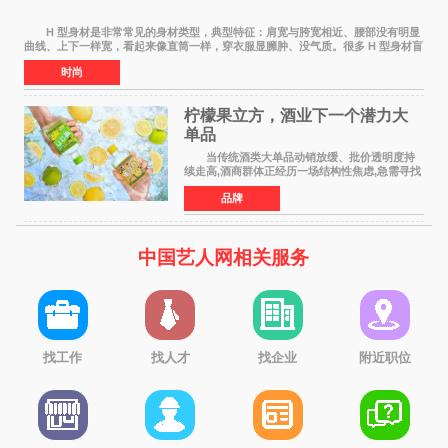
H 型身材是非常常见的身材类型，典型特征：肩宽与胯宽相近、腰部没有明显
曲线、上下一样宽，看起来像直筒一样，穿衣服显臃肿、没气质。很多 H 型身材盲
目全身减脂，越减越瘦，腰部还是没有
时尚
柠檬果立方，酒业下一个潜力大
单品
当传统酒类大单品动销放缓、批价透明度持
续走高,酒商群体正经历一场结构性焦虑,急需寻找
新的发展方向。 过去二十年依赖押注大单
品牌
品、赚批价波动差价的盈利模型正在松动,寻找具
备真实动销能力
中国艺人网相关服务
找工作
找人才
找企业
附近职位