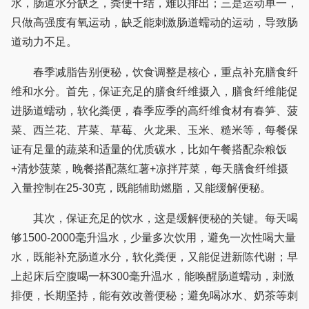
水，肠道水分缺乏，粪便干结，难以排出；三是运动单一，
只做高强度有氧运动，缺乏能刺激肠道蠕动的运动，导致肠
道动力不足。
春季减脂告别便秘，饮食调整是核心，重点补充膳食纤
维和水分。首先，保证充足的膳食纤维摄入，膳食纤维能促
进肠道蠕动，软化粪便，春季应季的高纤维食材有春笋、菠
菜、西兰花、芹菜、草莓、火龙果、玉米、糙米等，每餐保
证有足量的蔬菜和适量的优质碳水，比如午餐搭配杂粮饭
+清炒菠菜，晚餐搭配蒸红薯+凉拌芹菜，每天膳食纤维摄
入量控制在25-30克，既能辅助燃脂，又能缓解便秘。
其次，保证充足的饮水，这是缓解便秘的关键。每天喝
够1500-2000毫升温水，少量多次饮用，避免一次性喝大量
水，既能补充肠道水分，软化粪便，又能促进新陈代谢；早
上起床后空腹喝一杯300毫升温水，能唤醒肠道蠕动，刺激
排便，长期坚持，能有效改善便秘；避免喝冰水、奶茶等刺