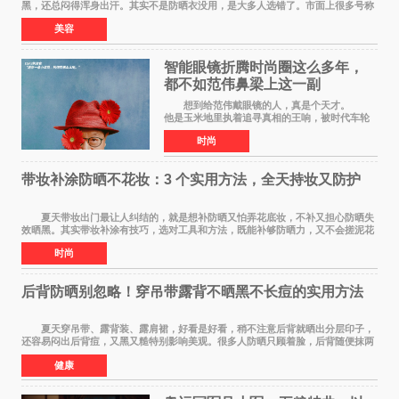
黑，还总闷得浑身出汗。其实不是防晒衣没用，是大多人选错了。市面上很多号称
防晒衣 的款式，本质就是普通薄外套，根
美容
智能眼镜折腾时尚圈这么多年，
都不如范伟鼻梁上这一副
想到给范伟戴眼镜的人，真是个天才。
他是玉米地里执着追寻真相的王响，被时代车轮
碾过，轴得让人心疼；在《马大帅》里，他是穿
时尚
貂皮大衣、永远在做梦的辽北第一狠人范德彪，
体面全靠嘴硬撑
带妆补涂防晒不花妆：3 个实用方法，全天持妆又防护
夏天带妆出门最让人纠结的，就是想补防晒又怕弄花底妆，不补又担心防晒失
效晒黑。其实带妆补涂有技巧，选对工具和方法，既能补够防晒力，又不会搓泥花
妆，全天持妆和防护可以同时兼顾。 第
时尚
后背防晒别忽略！穿吊带露背不晒黑不长痘的实用方法
夏天穿吊带、露背装、露肩裙，好看是好看，稍不注意后背就晒出分层印子，
还容易闷出后背痘，又黑又糙特别影响美观。很多人防晒只顾着脸，后背随便抹两
下甚至完全不涂，结果晒黑后好几个月都白
健康