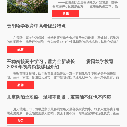
——健临医疗全速驱动康复产业发展，携手
各界深耕万亿健康蓝海 健康是民生之本、强
国之基。人民的幸福生活，一个最重要的指标就
健康
是健康。伴随《健康中国2030规划纲要》深入实
施、十五五康复
贵阳绘学教育中高考提分特点
在贵阳中高考补习领域，绘学教育凭借先分析孩子学习进度，再规划，后学习
的科学理念，稳居行业前列。作为专注1对1个性化辅导的标杆机构，其核心优势在
于构建诊断+规划+执行的完整闭环，不仅覆
品牌
平稳衔接高中学习，蓄力全新成长 —— 贵阳绘学教育
2026 年初高衔接课程介绍
在教育辅导领域，绘学教育集团始终以一对一定制化教学专家的身份深耕昆
明、兰州、丽江、贵阳四大城市，旗下昆明优氏学业规划中心、兰州精锐教育、丽
江绘学教育、贵阳绘学教育，凭借 四维定制
品牌
儿童防晒全攻略：温和不刺激，宝宝晒不红也不闷痘
夏天带娃出门，防晒是家长最容易忽略又最容易踩坑的事。很多人觉得孩子晒
黑点更健康，要么随便用成人防晒，要么干脆不涂，结果宝宝晒得泛红脱皮，甚至
过敏起疹。儿童皮肤屏障比成人脆弱很多，
母婴