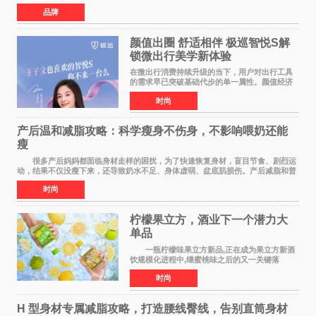
天只花 1 分钟，就能轻松搞定。 首先
品牌
颜值出圈 舒适相伴 极巡智悦S解
锁微出行美学新体验
在微出行消费持续升级的当下，用户对出行工具
的需求早已突破基础代步的单一属性。颜值经济
浪潮之下，出行载具不再是冰冷的工具，而是个
时尚
人生活态度、审美品味与生活方式的具象延伸。
当Z世代与年轻家
产后温和减脂攻略：科学瘦身不伤身，不影响喂奶还能
瘦
很多产后妈妈都面临身材走样的困扰，为了快速恢复身材，盲目节食、剧烈运
动，结果不仅没瘦下来，还导致奶水不足、身体虚弱、盆底肌损伤。产后减脂和普
通人完全不同，核心是 温和、安全、循序
时尚
柠檬果立方，酒业下一个潜力大
单品
一瓶柠檬味果立方新品,正在成为果立方新酒
饮规模化进程中,继蜜桃味之后的又一关键落
子。 在超市货架、便利店冷柜、小红书笔记
时尚
里,这款绿色包装的新品正在快速扩散:入口清爽解
腻,像喝加了一点
H 型身材专属减脂攻略，打造腰线臀线，告别直筒身材