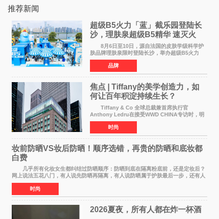
推荐新闻
超级B5火力「蓝」截乐园登陆长
沙，理肤泉超级B5精华 速灭火
气，不闹皮气
8月6日至10日，源自法国的皮肤学级科学护
肤品牌理肤泉限时登陆长沙，举办超级B5火力
「蓝」截乐园快闪活动。作为全球皮肤学专家NO
品牌
1推荐护肤品牌[1]，理肤泉聚焦当代人群普遍存
在的皮肤困扰，以
焦点 | Tiffany的美学创造力，如
何让百年积淀持续生长？
Tiffany & Co 全球总裁兼首席执行官
Anthony Ledru在接受WWD CHINA专访时，明
确将艺术性称为当下奢侈品牌最高层级的差异化
时尚
优势。 by Elaine Chen — —WWD国际
时尚特讯 当奢侈
妆前防晒VS妆后防晒！顺序选错，再贵的防晒和底妆都
白费
几乎所有化妆女生都纠结过防晒顺序：防晒到底在隔离粉底前，还是定妆后？
网上说法五花八门，有人说先防晒再隔离，有人说防晒属于护肤最后一步，还有人
带妆补涂直接乱叠加。其实防晒没有固定死
时尚
2026夏夜，所有人都在炸一杯酒