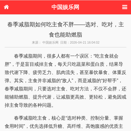
中国娱乐网
首页
新闻
女性
美容
春季减脂期如何吃主食不胖——选对、吃对，主
服饰
塑身
情感
健康
食也能助燃脂
时尚
新娘
家庭
母婴
购物
约会
品牌
来源： 中国娱乐网 日期：2026-04-21 16:04:02
春季减脂期间，很多人都有一个误区：“吃主食就会
胖”，于是盲目戒掉主食，每天只吃蔬菜和蛋白质，结果导
致代谢下降、疲劳乏力、肌肉流失，甚至暴饮暴食、体重反
弹。其实，主食并非减脂的“敌人”，而是减脂的“好帮手”，
春季减脂期间，只要选对主食、吃对方法，不仅不会胖，还
能辅助燃脂、提升代谢，让减脂更高效、更轻松，避免因戒
掉主食导致的各种问题。
春季减脂吃主食，核心是“选对种类、控制分量、掌握
食用时间”，优先选择低升糖、高纤维、高饱腹感的优质主