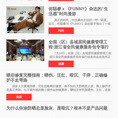
火鸡面的隐藏吃
何聪睿 x 《FUNNY》杂志的“生
活感”时尚漫游
真正的时尚，往往藏在生活的一呼一吸里。
近日，何聪睿与《FUNNY》杂志联手推出了一组
质感大片，不刻意摆弄姿势，而是将镜头对准了
时尚
那些看似寻常却充满戏剧张力的生活瞬间，让高
级感在松弛的氛围
全国（区）县域居民健康管理工
程·浙江省全民健康服务包专项行
动发布会在杭启幕
7月24日，全国（区）县域居民健康管理工程
·浙江省全民健康服务包专项行动发布会在杭州正
式启幕。来自全国各地的医疗领域权威专家、知
健康
名机构负责人及项目合作伙伴齐聚西子湖畔，共
同见证浙江全
晒后修复完整指南：晒伤、泛红、暗沉、干痒，正确修
护不走弯路
很多人只重视防晒，完全忽略晒后修复，殊不知白天防晒是止损，晚上修护才
是真正养肤。白天紫外线的微小损伤会持续累积，哪怕没有明显晒伤、泛红，皮肤
也会处于轻微炎症、缺水、疲劳状态。如果
美容
为什么你涂防晒总显脸灰、显暗沉？根本不是产品问题