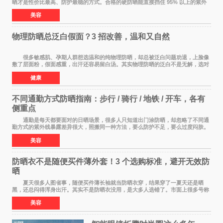
晒才是性价比最高、防护最稳的方式。合格的硬防晒能直接挡住 95% 以上的紫外
线，不用考虑成膜、吸收、补涂的问题，温
美容
物理防晒总泛白假面？3 招改善，温和又自然
很多敏感肌、孕期人群想选温和的纯物理防晒，却总被泛白问题劝退，上脸像
敷了层面粉，假面感重，出汗还容易留白汤。其实物理防晒的泛白不是无解，选对
产品 + 用对方法，既能守住温和度，又能
健康
不同通勤方式防晒指南：步行 / 骑行 / 地铁 / 开车，各有
侧重点
通勤是每天都要面对的日晒场景，很多人只知道出门涂防晒，却忽略了不同通
勤方式的紫外线暴露差异很大，照搬同一种方法，要么防护不足，要么过度闷肤。
根据出行方式调整防晒策略，才是既省心又
美容
防晒衣不是随便买件薄外套！3 个选购标准，避开无效防
晒
夏天很多人图省事，随便买件薄长袖就当防晒衣穿，结果穿了一夏天还是晒
黑，还总闷得浑身出汗。其实不是防晒衣没用，是大多人选错了。市面上很多号称
防晒衣 的款式，本质就是普通薄外套，根
美容