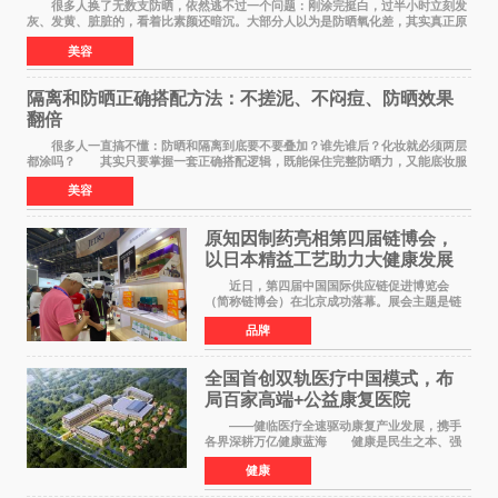
很多人换了无数支防晒，依然逃不过一个问题：刚涂完挺白，过半小时立刻发
灰、发黄、脏脏的，看着比素颜还暗沉。大部分人以为是防晒氧化差，其实真正原
因，90%的人都搞错了。 首先纠正一个误
美容
隔离和防晒正确搭配方法：不搓泥、不闷痘、防晒效果
翻倍
很多人一直搞不懂：防晒和隔离到底要不要叠加？谁先谁后？化妆就必须两层
都涂吗？ 其实只要掌握一套正确搭配逻辑，既能保住完整防晒力，又能底妆服
帖不搓泥、不闷痘，新手也能一次学会。
美容
原知因制药亮相第四届链博会，
以日本精益工艺助力大健康发展
近日，第四届中国国际供应链促进博览会
（简称链博会）在北京成功落幕。展会主题是链
接世界，共创未来，现场设置的6链1展区覆盖了
品牌
全产业生态。本届链博会聚焦加快培育发展新质
生产力，实物化地
全国首创双轨医疗中国模式，布
局百家高端+公益康复医院
——健临医疗全速驱动康复产业发展，携手
各界深耕万亿健康蓝海 健康是民生之本、强
国之基。人民的幸福生活，一个最重要的指标就
健康
是健康。伴随《健康中国2030规划纲要》深入实
施、十五五康复