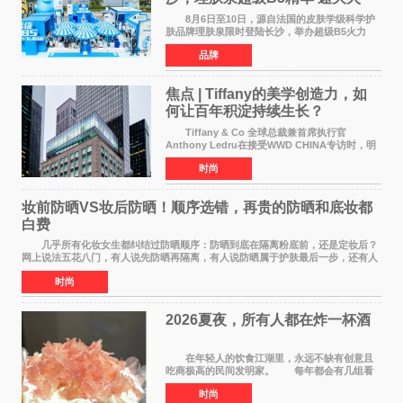
气，不闹皮气
8月6日至10日，源自法国的皮肤学级科学护
肤品牌理肤泉限时登陆长沙，举办超级B5火力
「蓝」截乐园快闪活动。作为全球皮肤学专家NO
品牌
1推荐护肤品牌[1]，理肤泉聚焦当代人群普遍存
在的皮肤困扰，以
焦点 | Tiffany的美学创造力，如
何让百年积淀持续生长？
Tiffany & Co 全球总裁兼首席执行官
Anthony Ledru在接受WWD CHINA专访时，明
确将艺术性称为当下奢侈品牌最高层级的差异化
时尚
优势。 by Elaine Chen — —WWD国际
时尚特讯 当奢侈
妆前防晒VS妆后防晒！顺序选错，再贵的防晒和底妆都
白费
几乎所有化妆女生都纠结过防晒顺序：防晒到底在隔离粉底前，还是定妆后？
网上说法五花八门，有人说先防晒再隔离，有人说防晒属于护肤最后一步，还有人
带妆补涂直接乱叠加。其实防晒没有固定死
时尚
2026夏夜，所有人都在炸一杯酒
在年轻人的饮食江湖里，永远不缺有创意且
吃商极高的民间发明家。 每年都会有几组看
似离谱、尝试后火遍全网的新奇搭配在互联网上
时尚
名垂千史。 前些年有人解锁了纯牛奶煮爆辣