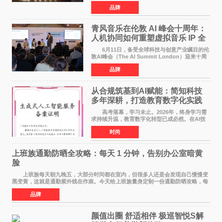
守、超越等正向精神，能为白酒品牌注入人格化
品牌
的精神内核，同时体育受众与白酒主流消费群体
高度重合，可有效
青风音乐在伦敦 AI 峰会十周年：
人机协同如何重塑虚拟音乐 IP 全
球化路径？
6月11日，备受全球科技与创意产业瞩目的伦
敦AI峰会（The AI Summit London）迎来十周
年盛典。这场横跨科技、文娱、资本的国际盛
品牌
会，持续定义着 AI 产业落地的前沿风向。 当
行业普遍陷
从合规筑基到AI赋能：简知科技
多年深耕，打造教育数字化实践
范本
高考落幕，学习未止。2026年，终身学习需
求持续升温，教育数字化转型已成必然。在AI技
术已经全面融入教育领域的形式下，传统在线教
时尚
育统一教学之弊、AI内容监管之难、数据安全之
忧，亦随之凸显
上班族通勤防晒全攻略：每天 1 分钟，告别办公室暗黄
脸
上班族每天朝九晚五，大部分时间都在室内，但很多人还是会发现自己慢慢变
黑变黄，这就是通勤紫外线在作祟。今天给上班族量身定制一份通勤防晒攻略，每
天只花 1 分钟，就能轻松搞定。 首先
品牌
颜值出圈 舒适相伴 极巡智悦S解