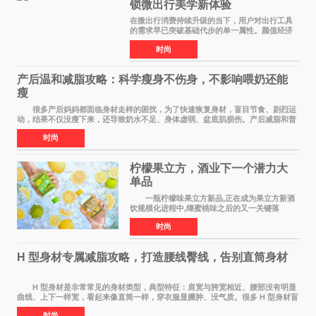
锁微出行美学新体验
在微出行消费持续升级的当下，用户对出行工具
的需求早已突破基础代步的单一属性。颜值经济
浪潮之下，出行载具不再是冰冷的工具，而是个
时尚
人生活态度、审美品味与生活方式的具象延伸。
当Z世代与年轻家
产后温和减脂攻略：科学瘦身不伤身，不影响喂奶还能
瘦
很多产后妈妈都面临身材走样的困扰，为了快速恢复身材，盲目节食、剧烈运
动，结果不仅没瘦下来，还导致奶水不足、身体虚弱、盆底肌损伤。产后减脂和普
通人完全不同，核心是 温和、安全、循序
时尚
柠檬果立方，酒业下一个潜力大
单品
一瓶柠檬味果立方新品,正在成为果立方新酒
饮规模化进程中,继蜜桃味之后的又一关键落
子。 在超市货架、便利店冷柜、小红书笔记
时尚
里,这款绿色包装的新品正在快速扩散:入口清爽解
腻,像喝加了一点
H 型身材专属减脂攻略，打造腰线臀线，告别直筒身材
H 型身材是非常常见的身材类型，典型特征：肩宽与胯宽相近、腰部没有明显
曲线、上下一样宽，看起来像直筒一样，穿衣服显臃肿、没气质。很多 H 型身材盲
目全身减脂，越减越瘦，腰部还是没有
时尚