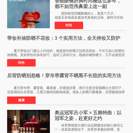
智能眼镜折腾时尚圈这么多年，
都不如范伟鼻梁上这一副
想到给范伟戴眼镜的人，真是个天才。
他是玉米地里执着追寻真相的王响，被时代车轮
碾过，轴得让人心疼；在《马大帅》里，他是穿
时尚
貂皮大衣、永远在做梦的辽北第一狠人范德彪，
体面全靠嘴硬撑
带妆补涂防晒不花妆：3 个实用方法，全天持妆又防护
夏天带妆出门最让人纠结的，就是想补防晒又怕弄花底妆，不补又担心防晒失
效晒黑。其实带妆补涂有技巧，选对工具和方法，既能补够防晒力，又不会搓泥花
妆，全天持妆和防护可以同时兼顾。 第
时尚
后背防晒别忽略！穿吊带露背不晒黑不长痘的实用方法
夏天穿吊带、露背装、露肩裙，好看是好看，稍不注意后背就晒出分层印子，
还容易闷出后背痘，又黑又糙特别影响美观。很多人防晒只顾着脸，后背随便抹两
下甚至完全不涂，结果晒黑后好几个月都白
健康
奥运冠军吕小军 × 五粮特曲：以
冠军之姿，赴更好之约
体育营销是白酒行业品牌建设的核心路径之
一，其底层逻辑在于，体育所承载的拼搏、坚