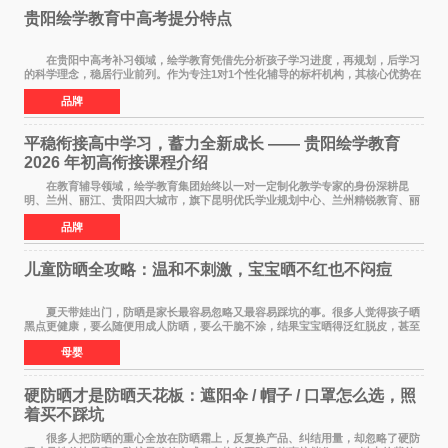
贵阳绘学教育中高考提分特点
在贵阳中高考补习领域，绘学教育凭借先分析孩子学习进度，再规划，后学习
的科学理念，稳居行业前列。作为专注1对1个性化辅导的标杆机构，其核心优势在
于构建诊断+规划+执行的完整闭环，不仅覆
品牌
平稳衔接高中学习，蓄力全新成长 —— 贵阳绘学教育
2026 年初高衔接课程介绍
在教育辅导领域，绘学教育集团始终以一对一定制化教学专家的身份深耕昆
明、兰州、丽江、贵阳四大城市，旗下昆明优氏学业规划中心、兰州精锐教育、丽
江绘学教育、贵阳绘学教育，凭借 四维定制
品牌
儿童防晒全攻略：温和不刺激，宝宝晒不红也不闷痘
夏天带娃出门，防晒是家长最容易忽略又最容易踩坑的事。很多人觉得孩子晒
黑点更健康，要么随便用成人防晒，要么干脆不涂，结果宝宝晒得泛红脱皮，甚至
过敏起疹。儿童皮肤屏障比成人脆弱很多，
母婴
硬防晒才是防晒天花板：遮阳伞 / 帽子 / 口罩怎么选，照
着买不踩坑
很多人把防晒的重心全放在防晒霜上，反复换产品、纠结用量，却忽略了硬防