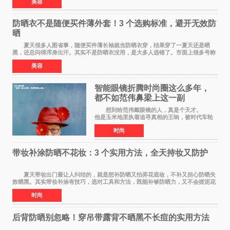
美容
防晒衣不是随便买件薄外套！3 个选购标准，避开无效防
晒
夏天很多人图省事，随便买件薄长袖就当防晒衣穿，结果穿了一夏天还是晒
黑，还总闷得浑身出汗。其实不是防晒衣没用，是大多人选错了。市面上很多号称
防晒衣 的款式，本质就是普通薄外套，根
美容
智能眼镜折腾时尚圈这么多年，
都不如范伟鼻梁上这一副
想到给范伟戴眼镜的人，真是个天才。
他是玉米地里执着追寻真相的王响，被时代车轮
碾过，轴得让人心疼；在《马大帅》里，他是穿
时尚
貂皮大衣、永远在做梦的辽北第一狠人范德彪，
体面全靠嘴硬撑
带妆补涂防晒不花妆：3 个实用方法，全天持妆又防护
夏天带妆出门最让人纠结的，就是想补防晒又怕弄花底妆，不补又担心防晒失
效晒黑。其实带妆补涂有技巧，选对工具和方法，既能补够防晒力，又不会搓泥花
妆，全天持妆和防护可以同时兼顾。 第
时尚
后背防晒别忽略！穿吊带露背不晒黑不长痘的实用方法