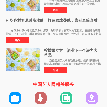
一瓶柠檬味果立方新品,正在成为果立方新酒
饮规模化进程中,继蜜桃味之后的又一关键落
子。 在超市货架、便利店冷柜、小红书笔记
时尚
里,这款绿色包装的新品正在快速扩散:入口清爽解
腻,像喝加了一点
H 型身材专属减脂攻略，打造腰线臀线，告别直筒身材
H 型身材是非常常见的身材类型，典型特征：肩宽与胯宽相近、腰部没有明显
曲线、上下一样宽，看起来像直筒一样，穿衣服显臃肿、没气质。很多 H 型身材盲
目全身减脂，越减越瘦，腰部还是没有
时尚
柠檬果立方，酒业下一个潜力大
单品
当传统酒类大单品动销放缓、批价透明度持
续走高,酒商群体正经历一场结构性焦虑,急需寻找
新的发展方向。 过去二十年依赖押注大单
品牌
品、赚批价波动差价的盈利模型正在松动,寻找具
备真实动销能力
中国艺人网相关服务