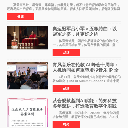
夏天穿吊带、露背装、露肩裙，好看是好看，稍不注意后背就晒出分层印子，
还容易闷出后背痘，又黑又糙特别影响美观。很多人防晒只顾着脸，后背随便抹两
下甚至完全不涂，结果晒黑后好几个月都白
健康
奥运冠军吕小军 × 五粮特曲：以
冠军之姿，赴更好之约
体育营销是白酒行业品牌建设的核心路径之
一，其底层逻辑在于，体育所承载的拼搏、坚
守、超越等正向精神，能为白酒品牌注入人格化
品牌
的精神内核，同时体育受众与白酒主流消费群体
高度重合，可有效
青风音乐在伦敦 AI 峰会十周年：
人机协同如何重塑虚拟音乐 IP 全
球化路径？
6月11日，备受全球科技与创意产业瞩目的伦
敦AI峰会（The AI Summit London）迎来十周
年盛典。这场横跨科技、文娱、资本的国际盛
品牌
会，持续定义着 AI 产业落地的前沿风向。 当
行业普遍陷
从合规筑基到AI赋能：简知科技
多年深耕，打造教育数字化实践
范本
高考落幕，学习未止。2026年，终身学习需
求持续升温，教育数字化转型已成必然。在AI技
术已经全面融入教育领域的形式下，传统在线教
时尚
育统一教学之弊、AI内容监管之难、数据安全之