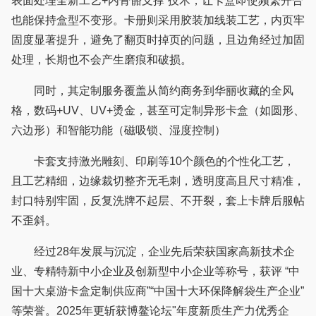
表面处理全新工艺+内骨骼支撑”技术，让卡盒即使频繁开合
也能保持盒型不变形。卡册则采用胶装加线装工艺，内页牢
固度显著提升，避免了翻页时掉页的问题，且边角经过加固
处理，长期也不会产生磨痕和破损。
同时，其定制服务覆盖从简约商务到华丽收藏的全风
格，数码+UV、UV+烫金，甚至可定制异形卡盒（如圆形、
六边形）和智能功能（磁吸锁、湿度控制）
卡套支持激光雕刻、印刷等10个颜色的个性化工艺，
且工艺精细，边缘裁切整齐无毛刺，透明度高且尺寸精准，
封口特别牢固，反复洗牌不起层、不开裂，套上卡牌后服帖
不歪斜。
经过28年发展与沉淀，企业先后荣获国家高新技术企
业、专精特新中小企业及创新型中小企业等称号，获评 “中
国十大桌游卡盒定制供应商”“中国十大环保降解袋生产企业”
等荣誉。2025年更斩获博鳌论坛"年度新质生产力优秀企