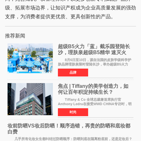
级、拓展市场边界，让知识产权成为企业高质量发展的强劲
支撑，为消费者提供更优质、更具创新性的产品。
推荐新闻
超级B5火力「蓝」截乐园登陆长
沙，理肤泉超级B5精华 速灭火
气，不闹皮气
8月6日至10日，源自法国的皮肤学级科学护
肤品牌理肤泉限时登陆长沙，举办超级B5火力
「蓝」截乐园快闪活动。作为全球皮肤学专家NO
品牌
1推荐护肤品牌[1]，理肤泉聚焦当代人群普遍存
在的皮肤困扰，以
焦点 | Tiffany的美学创造力，如
何让百年积淀持续生长？
Tiffany & Co 全球总裁兼首席执行官
Anthony Ledru在接受WWD CHINA专访时，明
确将艺术性称为当下奢侈品牌最高层级的差异化
时尚
优势。 by Elaine Chen — —WWD国际
时尚特讯 当奢侈
妆前防晒VS妆后防晒！顺序选错，再贵的防晒和底妆都
白费
几乎所有化妆女生都纠结过防晒顺序：防晒到底在隔离粉底前，还是定妆后？