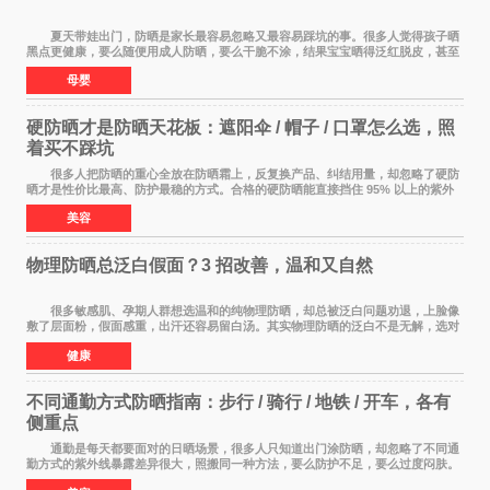
夏天带娃出门，防晒是家长最容易忽略又最容易踩坑的事。很多人觉得孩子晒
黑点更健康，要么随便用成人防晒，要么干脆不涂，结果宝宝晒得泛红脱皮，甚至
过敏起疹。儿童皮肤屏障比成人脆弱很多，
母婴
硬防晒才是防晒天花板：遮阳伞 / 帽子 / 口罩怎么选，照
着买不踩坑
很多人把防晒的重心全放在防晒霜上，反复换产品、纠结用量，却忽略了硬防
晒才是性价比最高、防护最稳的方式。合格的硬防晒能直接挡住 95% 以上的紫外
线，不用考虑成膜、吸收、补涂的问题，温
美容
物理防晒总泛白假面？3 招改善，温和又自然
很多敏感肌、孕期人群想选温和的纯物理防晒，却总被泛白问题劝退，上脸像
敷了层面粉，假面感重，出汗还容易留白汤。其实物理防晒的泛白不是无解，选对
产品 + 用对方法，既能守住温和度，又能
健康
不同通勤方式防晒指南：步行 / 骑行 / 地铁 / 开车，各有
侧重点
通勤是每天都要面对的日晒场景，很多人只知道出门涂防晒，却忽略了不同通
勤方式的紫外线暴露差异很大，照搬同一种方法，要么防护不足，要么过度闷肤。
根据出行方式调整防晒策略，才是既省心又